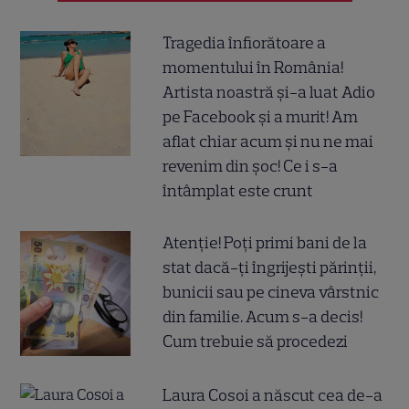
Tragedia înfiorătoare a
momentului în România!
Artista noastră și-a luat Adio
pe Facebook și a murit! Am
aflat chiar acum și nu ne mai
revenim din șoc! Ce i s-a
întâmplat este crunt
Atenție! Poți primi bani de la
stat dacă-ți îngrijești părinții,
bunicii sau pe cineva vârstnic
din familie. Acum s-a decis!
Cum trebuie să procedezi
Laura Cosoi a născut cea de-a