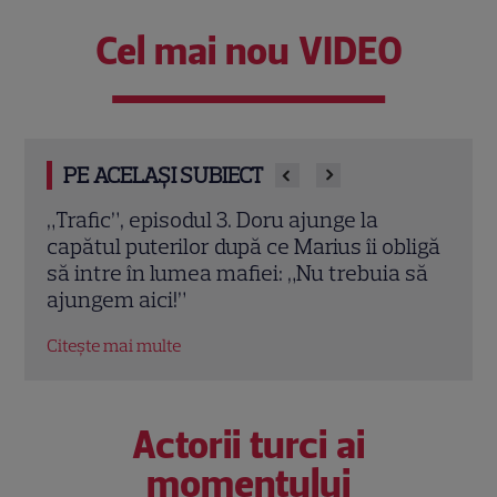
Cel mai nou VIDEO
PE ACELAȘI SUBIECT
Ultimul episod „Leyla” la Pro TV. Când se
A ap
ligă
termină serialul turcesc și ce urmează în
Rime
 să
grilă
Pepe
comp
Citește mai multe
Citeș
Actorii turci ai
momentului