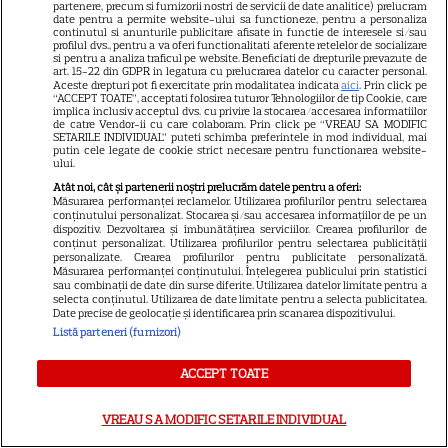
partenere, precum si furnizorii nostri de servicii de date analitice) prelucram
Laura Cosoi a ales un nume
date pentru a permite website-ului sa functioneze, pentru a personaliza
continutul si anunturile publicitare afisate in functie de interesele si/sau
special pentru cea de-a cincea
profilul dvs., pentru a va oferi functionalitati aferente retelelor de socializare
si pentru a analiza traficul pe website. Beneficiati de drepturile prevazute de
fetiță. Prima imagine cu Nina:
art. 15-22 din GDPR in legatura cu prelucrarea datelor cu caracter personal.
28
Aceste drepturi pot fi exercitate prin modalitatea indicata
aici
. Prin click pe
„Nu mă satur să o privesc”
“ACCEPT TOATE”, acceptati folosirea tuturor Tehnologiilor de tip Cookie, care
implica inclusiv acceptul dvs. cu privire la stocarea/accesarea informatiilor
de catre Vendor-ii cu care colaboram. Prin click pe “VREAU SA MODIFIC
SETARILE INDIVIDUAL” puteti schimba preferintele in mod individual, mai
putin cele legate de cookie strict necesare pentru functionarea website-
VEDETE ROMÂNEŞTI
ului.
Iulia Albu a prezentat „patul
Atât noi, cât și partenerii noștri prelucrăm datele pentru a oferi:
Măsurarea performanței reclamelor. Utilizarea profilurilor pentru selectarea
anti-divorț” din vila sa de
conținutului personalizat. Stocarea și/sau accesarea informațiilor de pe un
peste 1 milion de euro! Ce
dispozitiv. Dezvoltarea și îmbunătățirea serviciilor. Crearea profilurilor de
conținut personalizat. Utilizarea profilurilor pentru selectarea publicității
10
spune designerul despre piesa
personalizate. Crearea profilurilor pentru publicitate personalizată.
Măsurarea performanței conținutului. Înțelegerea publicului prin statistici
de mobilier: „Nu prea ai timp să
sau combinații de date din surse diferite. Utilizarea datelor limitate pentru a
te cerți”
selecta conținutul. Utilizarea de date limitate pentru a selecta publicitatea.
Date precise de geolocație și identificarea prin scanarea dispozitivului.
Listă parteneri (furnizori)
VEDETE ROMÂNEŞTI
ACCEPT TOATE
Teo Trandafir, despre viața
după ce fiica ei, Maia, a plecat
VREAU SA MODIFIC SETARILE INDIVIDUAL
de acasă: „Legătura dintre noi