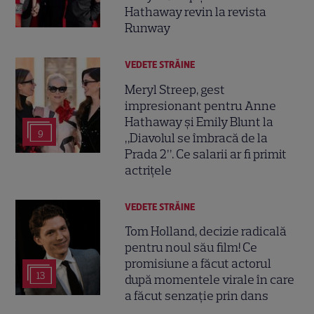
Hathaway revin la revista
Runway
VEDETE STRĂINE
Meryl Streep, gest
impresionant pentru Anne
Hathaway și Emily Blunt la
9
„Diavolul se îmbracă de la
Prada 2”. Ce salarii ar fi primit
actrițele
VEDETE STRĂINE
Tom Holland, decizie radicală
pentru noul său film! Ce
promisiune a făcut actorul
13
după momentele virale în care
a făcut senzație prin dans