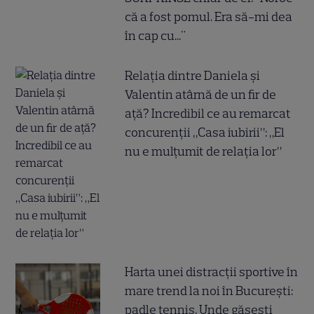
că a fost pomul. Era să-mi dea
în cap cu..."
Relația dintre Daniela și
Valentin atârnă de un fir de
ață? Incredibil ce au remarcat
concurenții „Casa iubirii”: „El
nu e mulțumit de relația lor”
Harta unei distracții sportive în
mare trend la noi în București:
padle tennis. Unde găsești