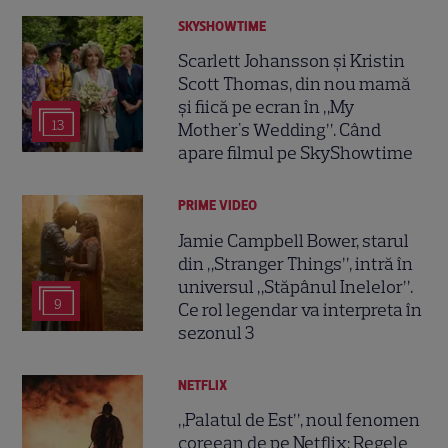
SKYSHOWTIME
Scarlett Johansson și Kristin
Scott Thomas, din nou mamă
și fiică pe ecran în „My
13
Mother's Wedding”. Când
apare filmul pe SkyShowtime
PRIME VIDEO
Jamie Campbell Bower, starul
din „Stranger Things”, intră în
universul „Stăpânul Inelelor”.
9
Ce rol legendar va interpreta în
sezonul 3
NETFLIX
„Palatul de Est”, noul fenomen
coreean de pe Netflix: Regele