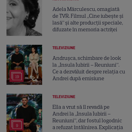
Adela Mărculescu, omagiată
de TVR. Filmul „Cine iubește și
lasă” și alte producții speciale,
difuzate în memoria actriței
TELEVIZIUNE
Andrușca, schimbare de look
la „Insula Iubirii – Reuniuni”.
Ce a dezvăluit despre relația cu
19
Andrei după emisiune
TELEVIZIUNE
Ella a vrut să îl revadă pe
Andrei la „Insula Iubirii –
Reuniuni”, dar fostul logodnic
9
a refuzat întâlnirea. Explicația