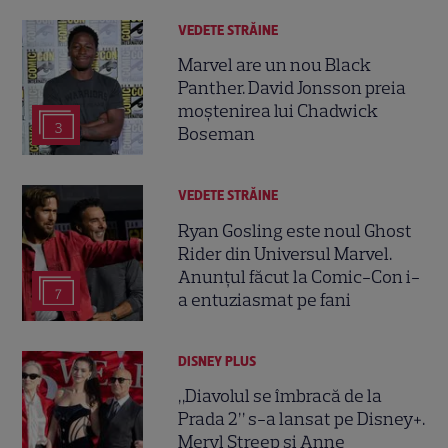
VEDETE STRĂINE
Marvel are un nou Black
Panther. David Jonsson preia
moștenirea lui Chadwick
3
Boseman
VEDETE STRĂINE
Ryan Gosling este noul Ghost
Rider din Universul Marvel.
Anunțul făcut la Comic-Con i-
7
a entuziasmat pe fani
DISNEY PLUS
„Diavolul se îmbracă de la
Prada 2” s-a lansat pe Disney+.
Meryl Streep și Anne