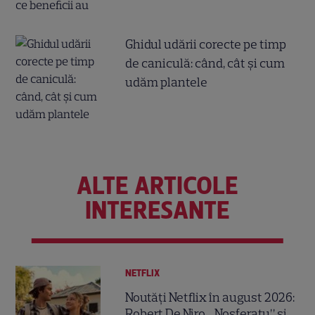
Ghidul udării corecte pe timp
de caniculă: când, cât şi cum
udăm plantele
ALTE ARTICOLE
INTERESANTE
NETFLIX
Noutăți Netflix în august 2026:
Robert De Niro, „Nosferatu” și