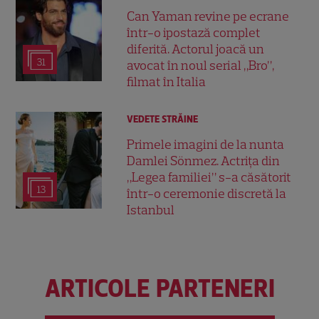
Can Yaman revine pe ecrane
într-o ipostază complet
diferită. Actorul joacă un
31
avocat în noul serial „Bro”,
filmat în Italia
VEDETE STRĂINE
Primele imagini de la nunta
Damlei Sönmez. Actrița din
„Legea familiei” s-a căsătorit
13
într-o ceremonie discretă la
Istanbul
ARTICOLE PARTENERI