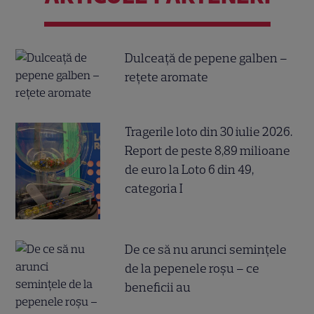
Dulceață de pepene galben –
rețete aromate
Tragerile loto din 30 iulie 2026.
Report de peste 8,89 milioane
de euro la Loto 6 din 49,
categoria I
De ce să nu arunci semințele
de la pepenele roșu – ce
beneficii au