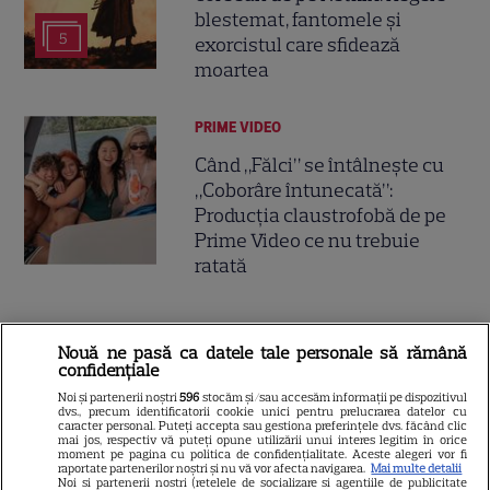
blestemat, fantomele și
5
exorcistul care sfidează
moartea
PRIME VIDEO
Când „Fălci” se întâlnește cu
„Coborâre întunecată”:
Producția claustrofobă de pe
Prime Video ce nu trebuie
ratată
Nouă ne pasă ca datele tale personale să rămână
ŞTIRI
confidențiale
Noi și partenerii noștri
596
stocăm și/sau accesăm informații pe dispozitivul
dvs., precum identificatorii cookie unici pentru prelucrarea datelor cu
caracter personal. Puteți accepta sau gestiona preferințele dvs. făcând clic
mai jos, respectiv vă puteți opune utilizării unui interes legitim în orice
moment pe pagina cu politica de confidențialitate. Aceste alegeri vor fi
raportate partenerilor noștri și nu vă vor afecta navigarea.
Mai multe detalii
VEDETE ROMÂNEŞTI
Noi si partenerii nostri (retelele de socializare si agentiile de publicitate