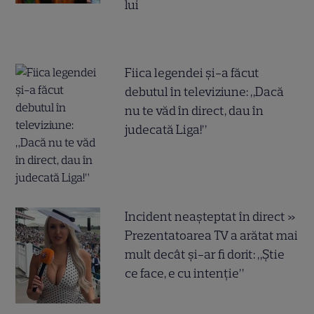
lui
Fiica legendei și-a făcut
debutul în televiziune: „Dacă
nu te văd în direct, dau în
judecată Liga!”
Incident neașteptat în direct »
Prezentatoarea TV a arătat mai
mult decât și-ar fi dorit: „Știe
ce face, e cu intenție”