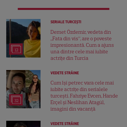
SERIALE TURCEŞTI
Demet Özdemir, vedeta din
„Fata din vis”, are o poveste
impresionantă. Cum a ajuns
12
una dintre cele mai iubite
actrițe din Turcia
VEDETE STRĂINE
Cum își petrec vara cele mai
iubite actrițe din serialele
turcești. Fahriye Evcen, Hande
32
Erçel și Neslihan Atagül,
imagini din vacanță
VEDETE STRĂINE