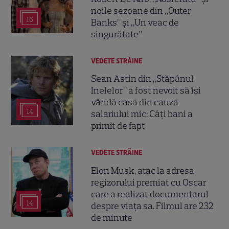
noile sezoane din „Outer
16
Banks” și „Un veac de
singurătate”
VEDETE STRĂINE
Sean Astin din „Stăpânul
Inelelor” a fost nevoit să își
vândă casa din cauza
14
salariului mic: Câți bani a
primit de fapt
VEDETE STRĂINE
Elon Musk, atac la adresa
regizorului premiat cu Oscar
care a realizat documentarul
14
despre viața sa. Filmul are 232
de minute