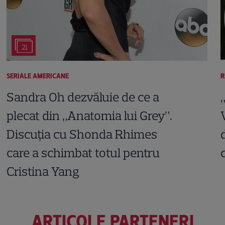
21
SERIALE AMERICANE
R
Sandra Oh dezvăluie de ce a
plecat din „Anatomia lui Grey”.
Discuția cu Shonda Rhimes
care a schimbat totul pentru
Cristina Yang
ARTICOLE PARTENERI