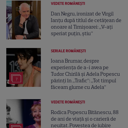
VEDETE ROMÂNEŞTI
Dan Negru, ironizat de Virgil
Ianțu după titlul de cetățean de
onoare al Timișoarei: „V-ați
speriat puțin, știu”
SERIALE ROMÂNEŞTI
Ioana Brumar, despre
experiența de a-i avea pe
Tudor Chirilă și Adela Popescu
7
părinți în „Trafic”: „Tot timpul
făceam glume cu Adela”
VEDETE ROMÂNEŞTI
Rodica Popescu Bitănescu, 88
de ani de viață și o carieră de
neuitat. Povestea de iubire