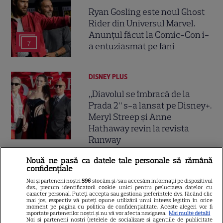
Ryan Gosling este noul Ghost
Rider din Universul Marvel.
Anunțul făcut la Comic-Con i-
7
a entuziasmat pe fani
DISNEY PLUS
„Diavolul se îmbracă de la
Prada 2” s-a lansat pe Disney+.
Meryl Streep și Anne
Hathaway revin la revista
Runway
Nouă ne pasă ca datele tale personale să rămână
VEDETE STRĂINE
confidențiale
Noi și partenerii noștri
596
stocăm și/sau accesăm informații pe dispozitivul
Meryl Streep, gest
dvs., precum identificatorii cookie unici pentru prelucrarea datelor cu
impresionant pentru Anne
caracter personal. Puteți accepta sau gestiona preferințele dvs. făcând clic
mai jos, respectiv vă puteți opune utilizării unui interes legitim în orice
Hathaway și Emily Blunt la
moment pe pagina cu politica de confidențialitate. Aceste alegeri vor fi
raportate partenerilor noștri și nu vă vor afecta navigarea.
Mai multe detalii
9
„Diavolul se îmbracă de la
Noi si partenerii nostri (retelele de socializare si agentiile de publicitate