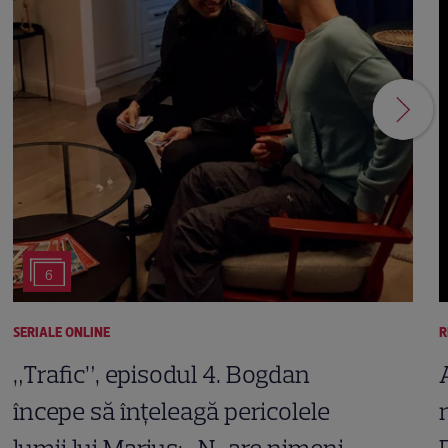
6
SERIALE ONLINE
R
„Trafic”, episodul 4. Bogdan
începe să înțeleagă pericolele