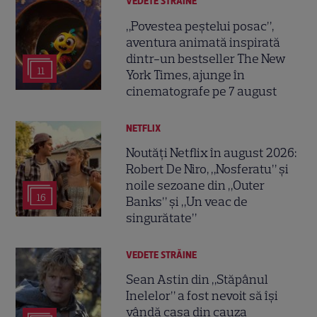
VEDETE STRĂINE
„Povestea peștelui posac”,
aventura animată inspirată
dintr-un bestseller The New
11
York Times, ajunge în
cinematografe pe 7 august
NETFLIX
Noutăți Netflix în august 2026:
Robert De Niro, „Nosferatu” și
noile sezoane din „Outer
16
Banks” și „Un veac de
singurătate”
VEDETE STRĂINE
Sean Astin din „Stăpânul
Inelelor” a fost nevoit să își
vândă casa din cauza