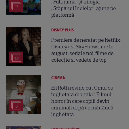
„Futurama” și trilogia
17
„Stăpânul Inelelor” ajung pe
platformă
DISNEY PLUS
Premiere de neratat pe Netflix,
Disney+ și SkyShowtime în
august: seriale noi, filme de
15
colecție și vedete de top
CINEMA
Eli Roth revine cu „Omul cu
înghețata mortală”. Filmul
horror în care copiii devin
5
criminali după ce mănâncă
înghețată