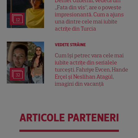
Demet Özdemir, vedeta din
„Fata din vis”, are o poveste
impresionantă. Cum a ajuns
12
una dintre cele mai iubite
actrițe din Turcia
VEDETE STRĂINE
Cum își petrec vara cele mai
iubite actrițe din serialele
turcești. Fahriye Evcen, Hande
32
Erçel și Neslihan Atagül,
imagini din vacanță
ARTICOLE PARTENERI