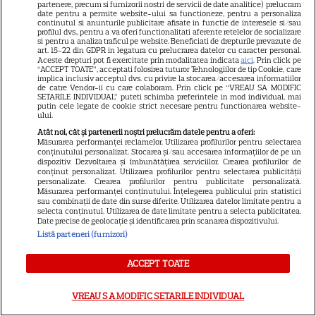
partenere, precum si furnizorii nostri de servicii de date analitice) prelucram
Prada 2”. Ce salarii ar fi primit
date pentru a permite website-ului sa functioneze, pentru a personaliza
continutul si anunturile publicitare afisate in functie de interesele si/sau
actrițele
profilul dvs., pentru a va oferi functionalitati aferente retelelor de socializare
si pentru a analiza traficul pe website. Beneficiati de drepturile prevazute de
art. 15-22 din GDPR in legatura cu prelucrarea datelor cu caracter personal.
Aceste drepturi pot fi exercitate prin modalitatea indicata
aici
. Prin click pe
“ACCEPT TOATE”, acceptati folosirea tuturor Tehnologiilor de tip Cookie, care
implica inclusiv acceptul dvs. cu privire la stocarea/accesarea informatiilor
ŞTIRI
de catre Vendor-ii cu care colaboram. Prin click pe “VREAU SA MODIFIC
SETARILE INDIVIDUAL” puteti schimba preferintele in mod individual, mai
putin cele legate de cookie strict necesare pentru functionarea website-
ului.
Atât noi, cât și partenerii noștri prelucrăm datele pentru a oferi:
Măsurarea performanței reclamelor. Utilizarea profilurilor pentru selectarea
conținutului personalizat. Stocarea și/sau accesarea informațiilor de pe un
HOROSCOP
dispozitiv. Dezvoltarea și îmbunătățirea serviciilor. Crearea profilurilor de
conținut personalizat. Utilizarea profilurilor pentru selectarea publicității
personalizate. Crearea profilurilor pentru publicitate personalizată.
Vine un august negru?
Măsurarea performanței conținutului. Înțelegerea publicului prin statistici
Previziunile astrologilor care
sau combinații de date din surse diferite. Utilizarea datelor limitate pentru a
selecta conținutul. Utilizarea de date limitate pentru a selecta publicitatea.
au stârnit reacții și legătura cu
Date precise de geolocație și identificarea prin scanarea dispozitivului.
marile evenimente din trecut
Listă parteneri (furnizori)
ACCEPT TOATE
VEDETE STRĂINE
VREAU SA MODIFIC SETARILE INDIVIDUAL
Phil Collins, dezvăluiri