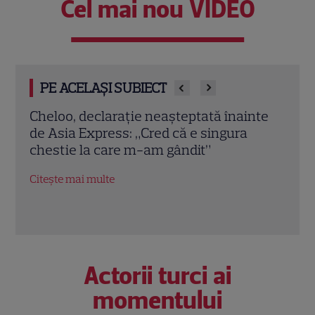
Cel mai nou VIDEO
PE ACELAȘI SUBIECT
nte
Irina Fodor, primul mesaj după
Asia
repartizarea fiicei la liceu: „Libertate,
noul
frate!”. Unde pleacă în vacanță
parc
Citește mai multe
Citeș
Actorii turci ai
momentului