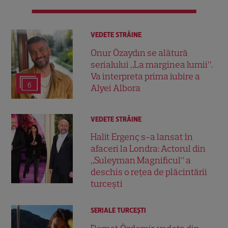
VEDETE STRĂINE
Onur Özaydın se alătură
serialului „La marginea lumii”.
Va interpreta prima iubire a
6
Alyei Albora
VEDETE STRĂINE
Halit Ergenç s-a lansat în
afaceri la Londra: Actorul din
„Suleyman Magnificul” a
deschis o rețea de plăcintării
turcești
SERIALE TURCEŞTI