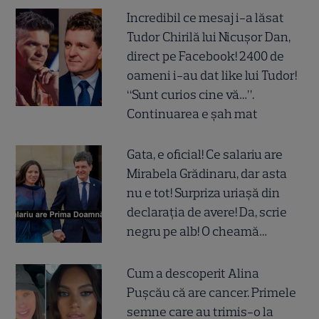
Incredibil ce mesaj i-a lăsat
Tudor Chirilă lui Nicușor Dan,
direct pe Facebook! 2400 de
oameni i-au dat like lui Tudor!
“Sunt curios cine vă…”.
Continuarea e șah mat
Gata, e oficial! Ce salariu are
Mirabela Grădinaru, dar asta
nu e tot! Surpriza uriașă din
declarația de avere! Da, scrie
negru pe alb! O cheamă…
Cum a descoperit Alina
Pușcău că are cancer. Primele
semne care au trimis-o la