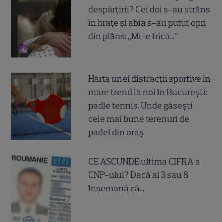
despărțirii? Cei doi s-au strâns
în brațe și abia s-au putut opri
din plâns: „Mi-e frică...”
Harta unei distracții sportive în
mare trend la noi în București:
padle tennis. Unde găsești
cele mai bune terenuri de
padel din oraș
CE ASCUNDE ultima CIFRA a
CNP-ului? Dacă ai 3 sau 8
însemană că...