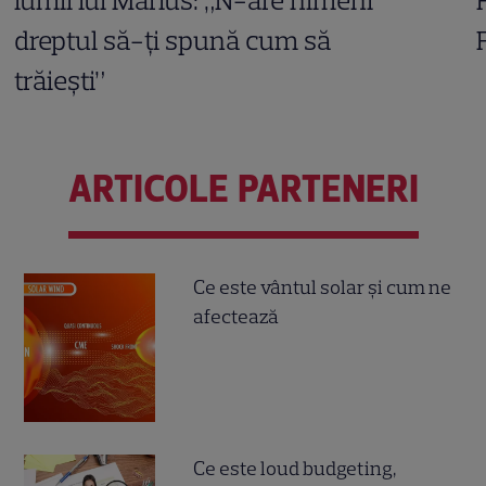
lumii lui Marius: „N-are nimeni
dreptul să-ți spună cum să
trăiești”
ARTICOLE PARTENERI
Ce este vântul solar și cum ne
afectează
Ce este loud budgeting,