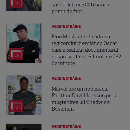
14
salariului mic: Câți bani a
primit de fapt
VEDETE STRĂINE
Elon Musk, atac la adresa
regizorului premiat cu Oscar
care a realizat documentarul
14
despre viața sa. Filmul are 232
de minute
VEDETE STRĂINE
Marvel are un nou Black
Panther. David Jonsson preia
moștenirea lui Chadwick
3
Boseman
VEDETE STRĂINE