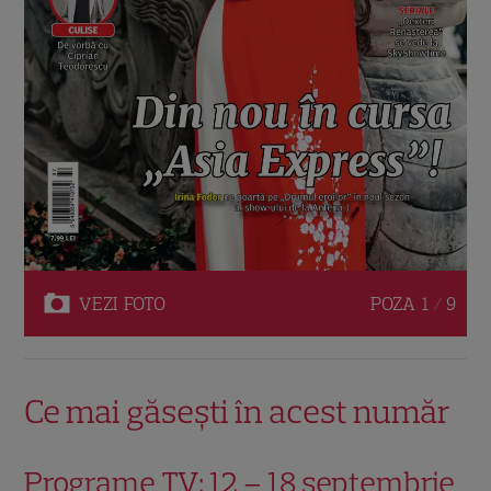
VEZI
FOTO
POZA
1 / 9
Ce mai găsești în acest număr
Programe TV: 12 – 18 septembrie