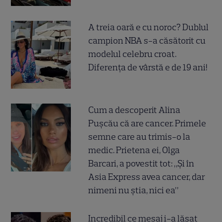
A treia oară e cu noroc? Dublul
campion NBA s-a căsătorit cu
modelul celebru croat.
Diferența de vârstă e de 19 ani!
Cum a descoperit Alina
Pușcău că are cancer. Primele
semne care au trimis-o la
medic. Prietena ei, Olga
Barcari, a povestit tot: „Și în
Asia Express avea cancer, dar
nimeni nu știa, nici ea”
Incredibil ce mesaj i-a lăsat