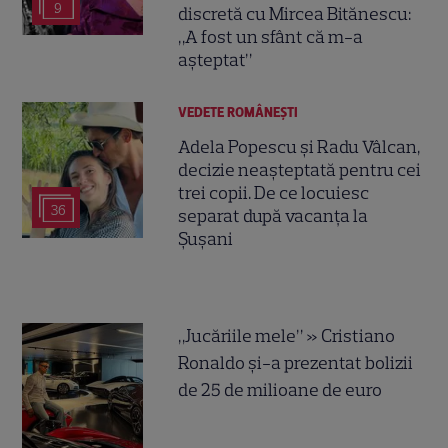
9
discretă cu Mircea Bitănescu:
„A fost un sfânt că m-a
așteptat”
VEDETE ROMÂNEŞTI
Adela Popescu și Radu Vâlcan,
decizie neașteptată pentru cei
trei copii. De ce locuiesc
36
separat după vacanța la
Șușani
„Jucăriile mele” » Cristiano
Ronaldo și-a prezentat bolizii
de 25 de milioane de euro