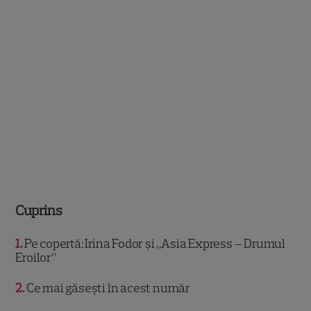
Cuprins
1
Pe copertă: Irina Fodor și „Asia Express – Drumul
Eroilor”
2
Ce mai găsești în acest număr