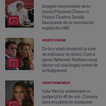
Imagini memorabile de la
nunta Prințesei Diana cu
Prințul Charles. Detalii
18
fascinante de la ceremonia
regală din 1981
VEDETE STRĂINE
De la o viață modestă la sute
de milioane de dolari. Cum a
ajuns Sylvester Stallone unul
15
dintre cei mai bogați actori de
la Hollywood
VEDETE ROMÂNEŞTI
Iulia Vântur, aniversare cu
peripeții la 46 de ani: „Camera
mea era plină de inimioare