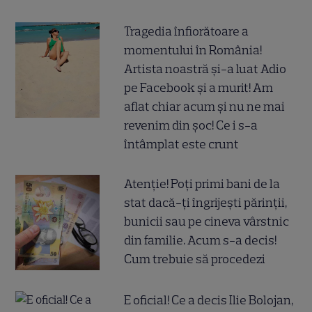
Tragedia înfiorătoare a
momentului în România!
Artista noastră și-a luat Adio
pe Facebook și a murit! Am
aflat chiar acum și nu ne mai
revenim din șoc! Ce i s-a
întâmplat este crunt
Atenție! Poți primi bani de la
stat dacă-ți îngrijești părinții,
bunicii sau pe cineva vârstnic
din familie. Acum s-a decis!
Cum trebuie să procedezi
E oficial! Ce a decis Ilie Bolojan,