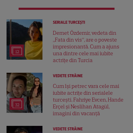
SERIALE TURCEŞTI
Demet Özdemir, vedeta din
„Fata din vis”, are o poveste
impresionantă. Cum a ajuns
12
una dintre cele mai iubite
actrițe din Turcia
VEDETE STRĂINE
Cum își petrec vara cele mai
iubite actrițe din serialele
turcești. Fahriye Evcen, Hande
32
Erçel și Neslihan Atagül,
imagini din vacanță
VEDETE STRĂINE