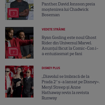
Panther. David Jonsson preia
moștenirea lui Chadwick
3
Boseman
VEDETE STRĂINE
Ryan Gosling este noul Ghost
Rider din Universul Marvel.
Anunțul făcut la Comic-Con i-
7
a entuziasmat pe fani
DISNEY PLUS
„Diavolul se îmbracă de la
Prada 2” s-a lansat pe Disney+.
Meryl Streep și Anne
Hathaway revin la revista
Runway