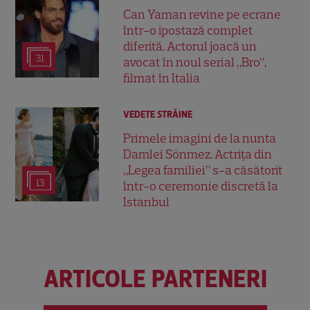
Can Yaman revine pe ecrane
într-o ipostază complet
diferită. Actorul joacă un
31
avocat în noul serial „Bro”,
filmat în Italia
VEDETE STRĂINE
Primele imagini de la nunta
Damlei Sönmez. Actrița din
„Legea familiei” s-a căsătorit
13
într-o ceremonie discretă la
Istanbul
ARTICOLE PARTENERI