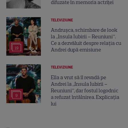
difuzate în memoria actriței
TELEVIZIUNE
Andrușca, schimbare de look
la „Insula Iubirii – Reuniuni”.
Ce a dezvăluit despre relația cu
19
Andrei după emisiune
TELEVIZIUNE
Ella a vrut să îl revadă pe
Andrei la „Insula Iubirii –
Reuniuni”, dar fostul logodnic
9
a refuzat întâlnirea. Explicația
lui