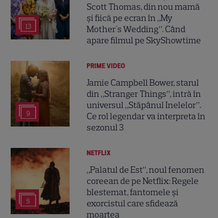
Scott Thomas, din nou mamă
și fiică pe ecran în „My
13
Mother's Wedding”. Când
apare filmul pe SkyShowtime
PRIME VIDEO
Jamie Campbell Bower, starul
din „Stranger Things”, intră în
universul „Stăpânul Inelelor”.
9
Ce rol legendar va interpreta în
sezonul 3
NETFLIX
„Palatul de Est”, noul fenomen
coreean de pe Netflix: Regele
blestemat, fantomele și
5
exorcistul care sfidează
moartea