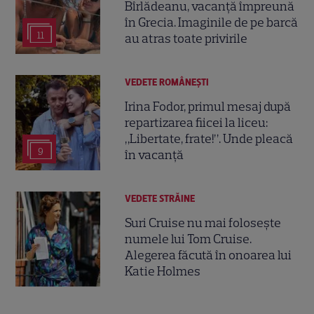
Bîrlădeanu, vacanță împreună
în Grecia. Imaginile de pe barcă
11
au atras toate privirile
VEDETE ROMÂNEŞTI
Irina Fodor, primul mesaj după
repartizarea fiicei la liceu:
„Libertate, frate!”. Unde pleacă
9
în vacanță
VEDETE STRĂINE
Suri Cruise nu mai folosește
numele lui Tom Cruise.
Alegerea făcută în onoarea lui
Katie Holmes