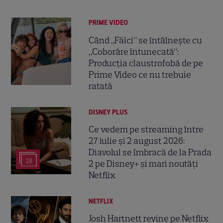
PRIME VIDEO
Când „Fălci” se întâlnește cu
„Coborâre întunecată”:
Producția claustrofobă de pe
Prime Video ce nu trebuie
ratată
DISNEY PLUS
Ce vedem pe streaming între
27 iulie și 2 august 2026:
Diavolul se îmbracă de la Prada
18
2 pe Disney+ și mari noutăți
Netflix
NETFLIX
Josh Hartnett revine pe Netflix