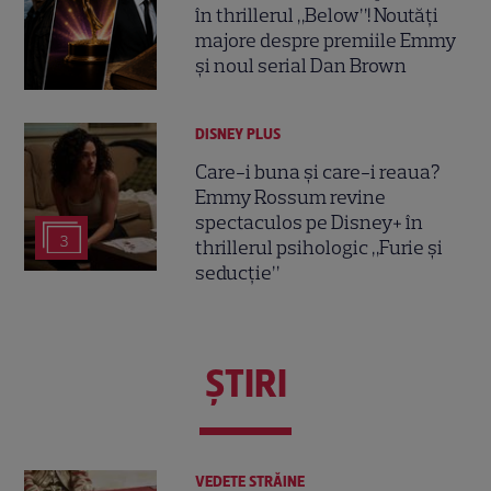
în thrillerul „Below”! Noutăți
majore despre premiile Emmy
și noul serial Dan Brown
DISNEY PLUS
Care-i buna și care-i reaua?
Emmy Rossum revine
spectaculos pe Disney+ în
3
thrillerul psihologic „Furie și
seducție”
ŞTIRI
VEDETE STRĂINE