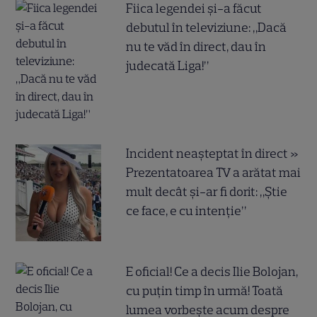
Fiica legendei și-a făcut
debutul în televiziune: „Dacă
nu te văd în direct, dau în
judecată Liga!”
Incident neașteptat în direct »
Prezentatoarea TV a arătat mai
mult decât și-ar fi dorit: „Știe
ce face, e cu intenție”
E oficial! Ce a decis Ilie Bolojan,
cu puțin timp în urmă! Toată
lumea vorbește acum despre