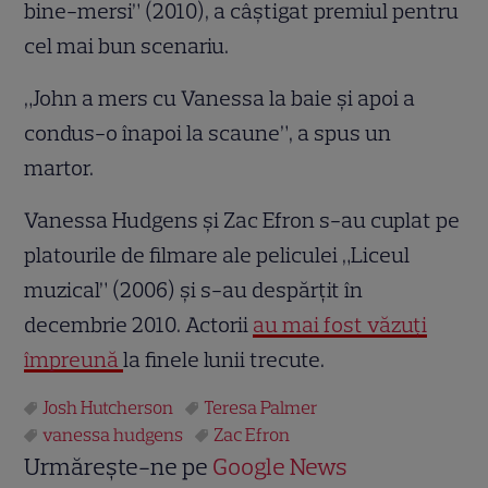
bine-mersi” (2010), a câştigat premiul pentru
cel mai bun scenariu.
„John a mers cu Vanessa la baie şi apoi a
condus-o înapoi la scaune”, a spus un
martor.
Vanessa Hudgens şi Zac Efron s-au cuplat pe
platourile de filmare ale peliculei „Liceul
muzical” (2006) şi s-au despărţit în
decembrie 2010. Actorii
au mai fost văzuţi
împreună
la finele lunii trecute.
Josh Hutcherson
Teresa Palmer
vanessa hudgens
Zac Efron
Urmărește-ne pe
Google News