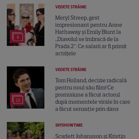
VEDETE STRĂINE
Meryl Streep, gest
impresionant pentru Anne
Hathaway și Emily Blunt la
9
„Diavolul se îmbracă de la
Prada 2”. Ce salarii ar fi primit
actrițele
VEDETE STRĂINE
Tom Holland, decizie radicală
pentru noul său film! Ce
promisiune a făcut actorul
13
după momentele virale în care
a făcut senzație prin dans
SKYSHOWTIME
Scarlett Johansson și Kristin