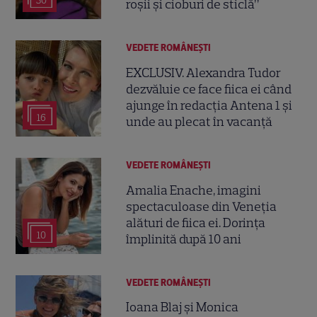
30
roșii și cioburi de sticlă”
VEDETE ROMÂNEŞTI
EXCLUSIV. Alexandra Tudor
dezvăluie ce face fiica ei când
ajunge în redacția Antena 1 și
16
unde au plecat în vacanță
VEDETE ROMÂNEŞTI
Amalia Enache, imagini
spectaculoase din Veneția
alături de fiica ei. Dorința
10
împlinită după 10 ani
VEDETE ROMÂNEŞTI
Ioana Blaj și Monica