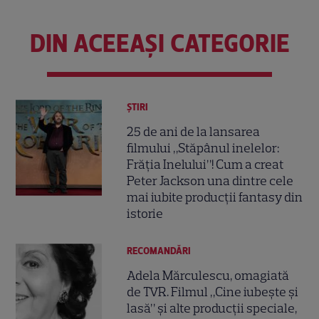
DIN ACEEAȘI CATEGORIE
ȘTIRI
25 de ani de la lansarea
filmului „Stăpânul inelelor:
Frăția Inelului”! Cum a creat
Peter Jackson una dintre cele
mai iubite producții fantasy din
istorie
RECOMANDĂRI
Adela Mărculescu, omagiată
de TVR. Filmul „Cine iubește și
lasă” și alte producții speciale,