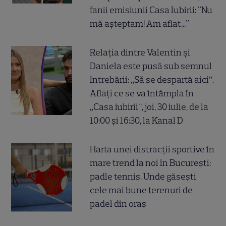
fanii emisiunii Casa Iubirii: "Nu
mă așteptam! Am aflat..."
Relația dintre Valentin și
Daniela este pusă sub semnul
întrebării: „Să se despartă aici”.
Aflați ce se va întâmpla în
„Casa iubirii”, joi, 30 iulie, de la
10:00 și 16:30, la Kanal D
Harta unei distracții sportive în
mare trend la noi în București:
padle tennis. Unde găsești
cele mai bune terenuri de
padel din oraș