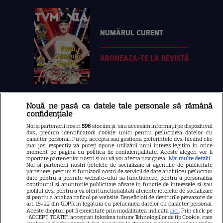
NUMĂRUL CURENT
ABONEAZA-TE LA REVISTĂ
Nouă ne pasă ca datele tale personale să rămână
Libertatea
confidențiale
Libertatea pentru femei
Noi și partenerii noștri
596
stocăm și/sau accesăm informații pe dispozitivul
dvs., precum identificatorii cookie unici pentru prelucrarea datelor cu
GSP
caracter personal. Puteți accepta sau gestiona preferințele dvs. făcând clic
mai jos, respectiv vă puteți opune utilizării unui interes legitim în orice
Știri mondene
moment pe pagina cu politica de confidențialitate. Aceste alegeri vor fi
raportate partenerilor noștri și nu vă vor afecta navigarea.
Mai multe detalii
Noi si partenerii nostri (retelele de socializare si agentiile de publicitate
Avantaje
partenere, precum si furnizorii nostri de servicii de date analitice) prelucram
date pentru a permite website-ului sa functioneze, pentru a personaliza
Elle
continutul si anunturile publicitare afisate in functie de interesele si/sau
profilul dvs., pentru a va oferi functionalitati aferente retelelor de socializare
Unica
si pentru a analiza traficul pe website. Beneficiati de drepturile prevazute de
art. 15-22 din GDPR in legatura cu prelucrarea datelor cu caracter personal.
Retete practice
Aceste drepturi pot fi exercitate prin modalitatea indicata
aici
. Prin click pe
“ACCEPT TOATE”, acceptati folosirea tuturor Tehnologiilor de tip Cookie, care