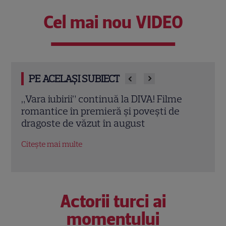
Cel mai nou VIDEO
PE ACELAȘI SUBIECT
Eva Pavel a început filmările pentru noul
Echip
sezon „Apel la consilier”. Ce pregătește
Ce p
la Kanal D
conc
Citește mai multe
Citeș
Actorii turci ai
momentului