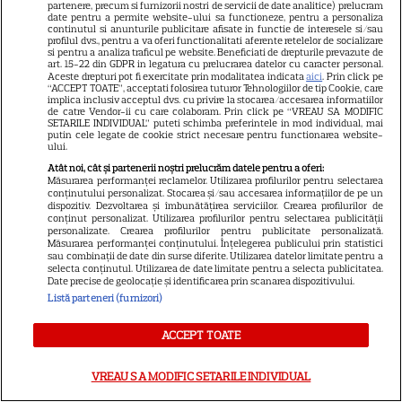
Marvel are un nou Black
partenere, precum si furnizorii nostri de servicii de date analitice) prelucram
date pentru a permite website-ului sa functioneze, pentru a personaliza
Panther. David Jonsson preia
continutul si anunturile publicitare afisate in functie de interesele si/sau
profilul dvs., pentru a va oferi functionalitati aferente retelelor de socializare
moștenirea lui Chadwick
si pentru a analiza traficul pe website. Beneficiati de drepturile prevazute de
3
Boseman
art. 15-22 din GDPR in legatura cu prelucrarea datelor cu caracter personal.
Aceste drepturi pot fi exercitate prin modalitatea indicata
aici
. Prin click pe
“ACCEPT TOATE”, acceptati folosirea tuturor Tehnologiilor de tip Cookie, care
implica inclusiv acceptul dvs. cu privire la stocarea/accesarea informatiilor
de catre Vendor-ii cu care colaboram. Prin click pe “VREAU SA MODIFIC
VEDETE STRĂINE
SETARILE INDIVIDUAL” puteti schimba preferintele in mod individual, mai
putin cele legate de cookie strict necesare pentru functionarea website-
ului.
Ryan Gosling este noul Ghost
Atât noi, cât și partenerii noștri prelucrăm datele pentru a oferi:
Rider din Universul Marvel.
Măsurarea performanței reclamelor. Utilizarea profilurilor pentru selectarea
Anunțul făcut la Comic-Con i-
conținutului personalizat. Stocarea și/sau accesarea informațiilor de pe un
dispozitiv. Dezvoltarea și îmbunătățirea serviciilor. Crearea profilurilor de
7
a entuziasmat pe fani
conținut personalizat. Utilizarea profilurilor pentru selectarea publicității
personalizate. Crearea profilurilor pentru publicitate personalizată.
Măsurarea performanței conținutului. Înțelegerea publicului prin statistici
sau combinații de date din surse diferite. Utilizarea datelor limitate pentru a
selecta conținutul. Utilizarea de date limitate pentru a selecta publicitatea.
DISNEY PLUS
Date precise de geolocație și identificarea prin scanarea dispozitivului.
„Diavolul se îmbracă de la
Listă parteneri (furnizori)
Prada 2” s-a lansat pe Disney+.
ACCEPT TOATE
Meryl Streep și Anne
Hathaway revin la revista
VREAU SA MODIFIC SETARILE INDIVIDUAL
Runway