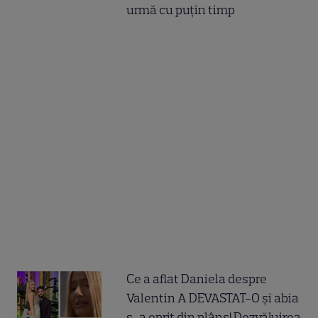
urmă cu puțin timp
Ce a aflat Daniela despre
Valentin A DEVASTAT-O și abia
s-a oprit din plâns! Dezvăluirea