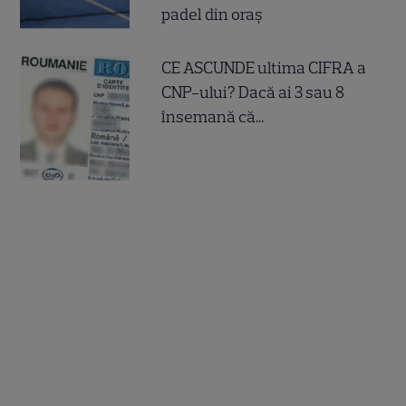
padel din oraș
CE ASCUNDE ultima CIFRA a
CNP-ului? Dacă ai 3 sau 8
însemană că...