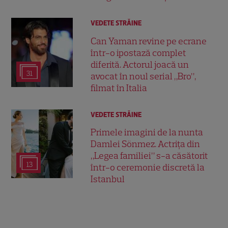
VEDETE STRĂINE
Can Yaman revine pe ecrane
într-o ipostază complet
diferită. Actorul joacă un
31
avocat în noul serial „Bro”,
filmat în Italia
VEDETE STRĂINE
Primele imagini de la nunta
Damlei Sönmez. Actrița din
„Legea familiei” s-a căsătorit
13
într-o ceremonie discretă la
Istanbul