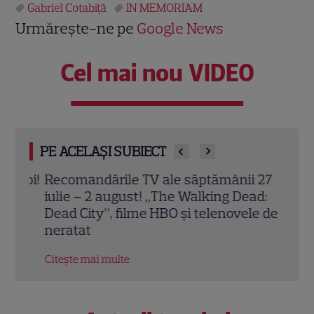
Gabriel Cotabiţă
IN MEMORIAM
Urmărește-ne pe
Google News
Cel mai nou VIDEO
PE ACELAȘI SUBIECT
 noi!
Recomandările TV ale săptămânii 27
Pofti
n
iulie – 2 august! „The Walking Dead:
iulie
Dead City”, filme HBO și telenovele de
intr
neratat
preg
Citește mai multe
Citeș