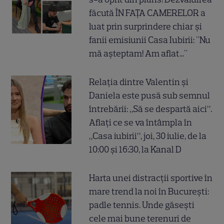
făcută ÎN FAȚA CAMERELOR a
luat prin surprindere chiar și
fanii emisiunii Casa Iubirii: "Nu
mă așteptam! Am aflat..."
Relația dintre Valentin și
Daniela este pusă sub semnul
întrebării: „Să se despartă aici”.
Aflați ce se va întâmpla în
„Casa iubirii”, joi, 30 iulie, de la
10:00 și 16:30, la Kanal D
Harta unei distracții sportive în
mare trend la noi în București:
padle tennis. Unde găsești
cele mai bune terenuri de