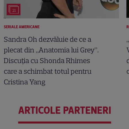
21
SERIALE AMERICANE
R
Sandra Oh dezvăluie de ce a
plecat din „Anatomia lui Grey”.
Discuția cu Shonda Rhimes
care a schimbat totul pentru
Cristina Yang
ARTICOLE PARTENERI