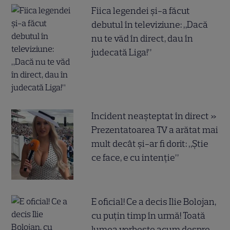
Fiica legendei și-a făcut
debutul în televiziune: „Dacă
nu te văd în direct, dau în
judecată Liga!”
Incident neașteptat în direct »
Prezentatoarea TV a arătat mai
mult decât și-ar fi dorit: „Știe
ce face, e cu intenție”
E oficial! Ce a decis Ilie Bolojan,
cu puțin timp în urmă! Toată
lumea vorbește acum despre