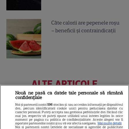
Câte calorii are pepenele roșu
– beneficii și contraindicații
ALTE ARTICOLE
INTERESANTE
Nouă ne pasă ca datele tale personale să rămână
confidențiale
Noi și partenerii noștri
596
stocăm și/sau accesăm informații pe dispozitivul
dvs., precum identificatorii cookie unici pentru prelucrarea datelor cu
caracter personal. Puteți accepta sau gestiona preferințele dvs. făcând clic
mai jos, respectiv vă puteți opune utilizării unui interes legitim în orice
moment pe pagina cu politica de confidențialitate. Aceste alegeri vor fi
VEDETE STRĂINE
raportate partenerilor noștri și nu vă vor afecta navigarea.
Mai multe detalii
Noi si partenerii nostri (retelele de socializare si agentiile de publicitate