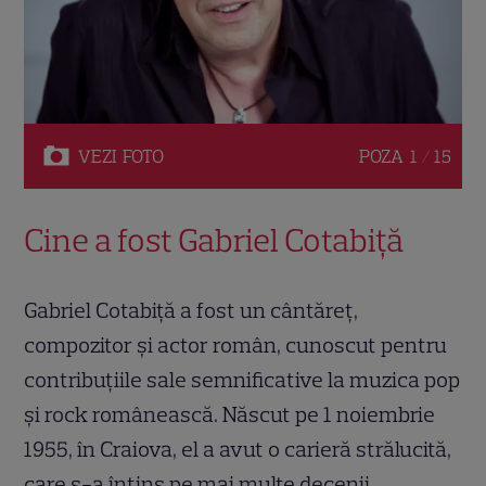
VEZI
FOTO
POZA
1 / 15
Cine a fost Gabriel Cotabiță
Gabriel Cotabiță a fost un cântăreț,
compozitor și actor român, cunoscut pentru
contribuțiile sale semnificative la muzica pop
și rock românească. Născut pe 1 noiembrie
1955, în Craiova, el a avut o carieră strălucită,
care s-a întins pe mai multe decenii.