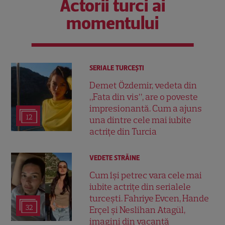
Actorii turci ai
momentului
SERIALE TURCEŞTI
Demet Özdemir, vedeta din
„Fata din vis”, are o poveste
impresionantă. Cum a ajuns
12
una dintre cele mai iubite
actrițe din Turcia
VEDETE STRĂINE
Cum își petrec vara cele mai
iubite actrițe din serialele
turcești. Fahriye Evcen, Hande
32
Erçel și Neslihan Atagül,
imagini din vacanță