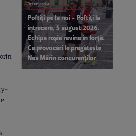
Recomandări
Poftiți pe la noi - Poftiți la
întrecere, 5 august 2026.
Echipa roșie revine în forță.
Ce provocări le pregătește
lorin
Nea Mărin concurenților
ty-
pe
a