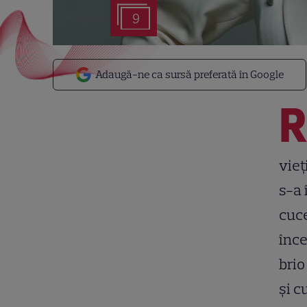
9
Adaugă-ne ca sursă preferată în Google
vieț
s-a 
cuce
înce
brio
și c