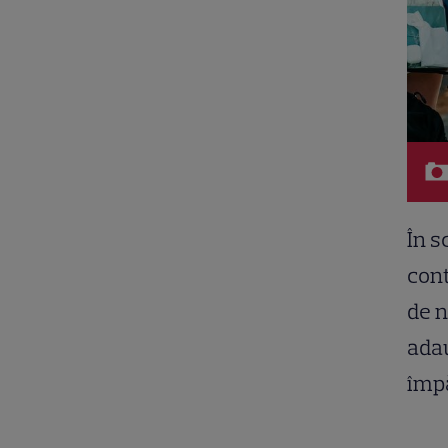
În s
cont
de n
ada
împă