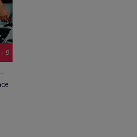
 / 9
 –
nde