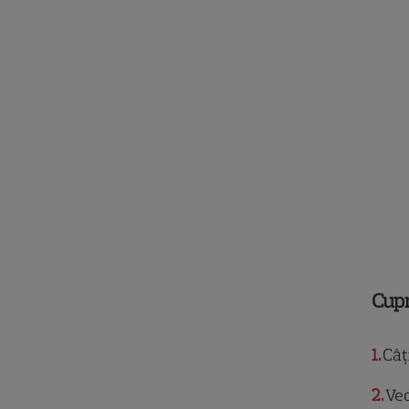
Cup
1
Câț
2
Ved