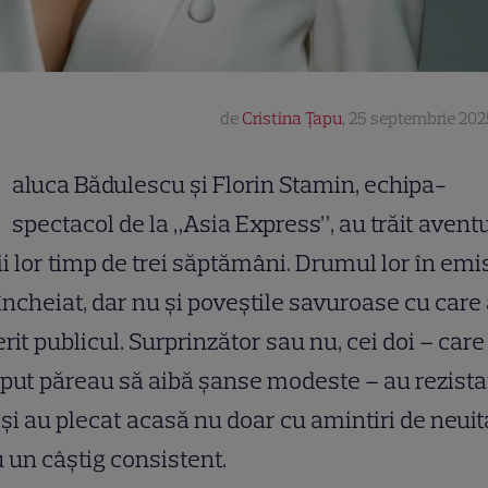
de
Cristina Țapu
,
25 septembrie 202
R
aluca Bădulescu și Florin Stamin, echipa-
spectacol de la „Asia Express”, au trăit avent
ii lor timp de trei săptămâni. Drumul lor în em
încheiat, dar nu și poveștile savuroase cu care
rit publicul. Surprinzător sau nu, cei doi – care
put păreau să aibă șanse modeste – au rezista
 și au plecat acasă nu doar cu amintiri de neuita
u un câștig consistent.