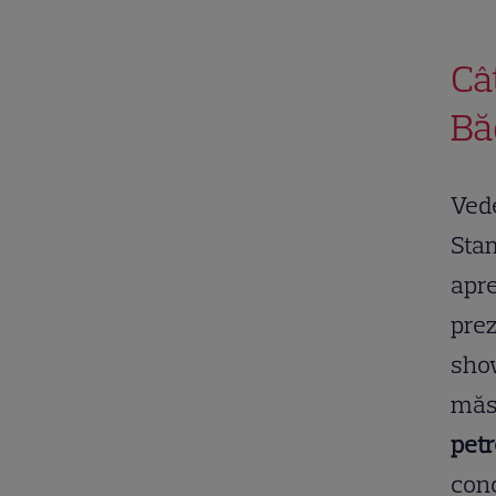
Câ
Bă
Vede
Stam
apre
prez
show
măs
petr
conc