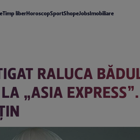
te
Timp liber
Horoscop
Sport
Shop
eJobs
Imobiliare
ȘTIGAT RALUCA BĂD
 LA „ASIA EXPRESS”.
ȚIN