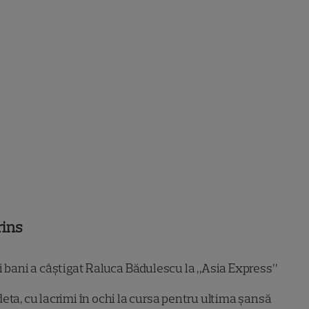
rins
i bani a câștigat Raluca Bădulescu la „Asia Express”
eta, cu lacrimi în ochi la cursa pentru ultima șansă