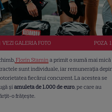
VEZI
GALERIA
FOTO
POZA
1
chimb,
Florin Stamin
a primit o sumă mai mică
ractele sunt individuale, iar remunerația depi
otorietatea fiecărui concurent. La acestea se
ugă și
amuleta de 1.000 de euro
, pe care au
rțit-o frățește.