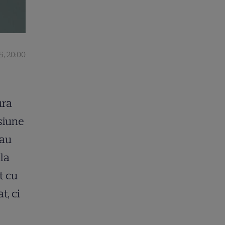
5, 20:00
ura
isiune
 au
 la
t cu
t, ci