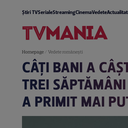
Știri TV
Seriale
Streaming
Cinema
Vedete
Actualita
Homepage
/
Vedete româneşti
CÂȚI BANI A CÂ
TREI SĂPTĂMÂNI
A PRIMIT MAI PU