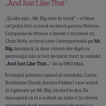
„And Just Like That”
„Și uite așa… Mr. Big este în viață” – ei bine,
cel puțin într-o nouă reclamă pentru Peloton.
Compania de fitness a lansat o reclamă cu
Chris Noth, actorul care-l interpretează pe
Mr.
Big,
duminică, la doar câteva zile după ce
personajul său a fost declarat mort în serialul
„
And Just Like That…
” de la HBO Max.
În timpul primului episod al serialului, Carrie
Bradshaw (Sarah Jessica Parker) vine acasă
și-l găsește pe Mr. Big, zăcând în duș. Ea
descoperă că el a suferit un infarct la câteva
momente după atrenamentul de acasă cu