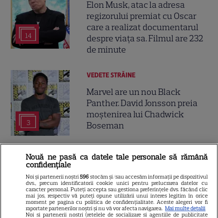
Elon Musk, atac la adresa
regizorului premiat cu Oscar
care a realizat documentarul
14
despre viața sa. Filmul are 232
de minute
VEDETE STRĂINE
Marvel are un nou Black
Panther. David Jonsson preia
moștenirea lui Chadwick
3
Boseman
VEDETE STRĂINE
Nouă ne pasă ca datele tale personale să rămână
confidențiale
Ryan Gosling este noul Ghost
Noi și partenerii noștri
596
stocăm și/sau accesăm informații pe dispozitivul
Rider din Universul Marvel.
dvs., precum identificatorii cookie unici pentru prelucrarea datelor cu
caracter personal. Puteți accepta sau gestiona preferințele dvs. făcând clic
Anunțul făcut la Comic-Con i-
mai jos, respectiv vă puteți opune utilizării unui interes legitim în orice
moment pe pagina cu politica de confidențialitate. Aceste alegeri vor fi
7
a entuziasmat pe fani
raportate partenerilor noștri și nu vă vor afecta navigarea.
Mai multe detalii
Noi si partenerii nostri (retelele de socializare si agentiile de publicitate