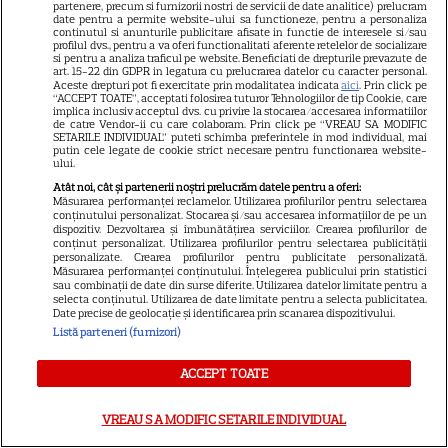
partenere, precum si furnizorii nostri de servicii de date analitice) prelucram
date pentru a permite website-ului sa functioneze, pentru a personaliza
continutul si anunturile publicitare afisate in functie de interesele si/sau
DISNEY PLUS
profilul dvs., pentru a va oferi functionalitati aferente retelelor de socializare
si pentru a analiza traficul pe website. Beneficiati de drepturile prevazute de
„Diavolul se îmbracă de la
art. 15-22 din GDPR in legatura cu prelucrarea datelor cu caracter personal.
Aceste drepturi pot fi exercitate prin modalitatea indicata
aici
. Prin click pe
Prada 2” s-a lansat pe Disney+.
“ACCEPT TOATE”, acceptati folosirea tuturor Tehnologiilor de tip Cookie, care
implica inclusiv acceptul dvs. cu privire la stocarea/accesarea informatiilor
Meryl Streep și Anne
de catre Vendor-ii cu care colaboram. Prin click pe “VREAU SA MODIFIC
SETARILE INDIVIDUAL” puteti schimba preferintele in mod individual, mai
Hathaway revin la revista
putin cele legate de cookie strict necesare pentru functionarea website-
Runway
ului.
Atât noi, cât și partenerii noștri prelucrăm datele pentru a oferi:
Măsurarea performanței reclamelor. Utilizarea profilurilor pentru selectarea
conținutului personalizat. Stocarea și/sau accesarea informațiilor de pe un
VEDETE STRĂINE
dispozitiv. Dezvoltarea și îmbunătățirea serviciilor. Crearea profilurilor de
conținut personalizat. Utilizarea profilurilor pentru selectarea publicității
Meryl Streep, gest
personalizate. Crearea profilurilor pentru publicitate personalizată.
Măsurarea performanței conținutului. Înțelegerea publicului prin statistici
impresionant pentru Anne
sau combinații de date din surse diferite. Utilizarea datelor limitate pentru a
Hathaway și Emily Blunt la
selecta conținutul. Utilizarea de date limitate pentru a selecta publicitatea.
Date precise de geolocație și identificarea prin scanarea dispozitivului.
9
„Diavolul se îmbracă de la
Listă parteneri (furnizori)
Prada 2”. Ce salarii ar fi primit
actrițele
ACCEPT TOATE
VEDETE STRĂINE
VREAU SA MODIFIC SETARILE INDIVIDUAL