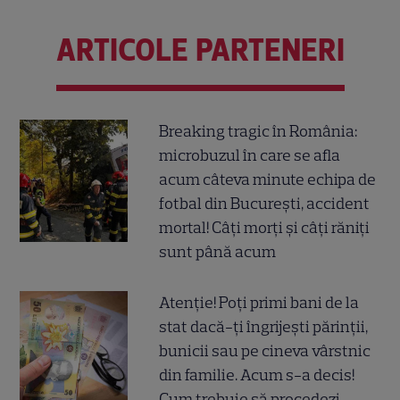
ARTICOLE PARTENERI
Breaking tragic în România:
microbuzul în care se afla
acum câteva minute echipa de
fotbal din București, accident
mortal! Câți morți și câți răniți
sunt până acum
Atenție! Poți primi bani de la
stat dacă-ți îngrijești părinții,
bunicii sau pe cineva vârstnic
din familie. Acum s-a decis!
Cum trebuie să procedezi