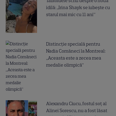
Tabloidele scriu despre o nouă
idilă: „Irina Shayk se iubește cu
starul mai mic cu 11 ani”
Distincție specială pentru
Nadia Comăneci la Montreal:
„Aceasta este a zecea mea
medalie olimpică”
Alexandru Ciucu, fostul soț al
Alinei Sorescu, nu a fost lăsat