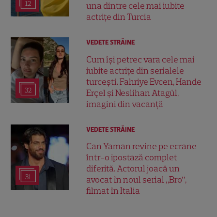
12
una dintre cele mai iubite
actrițe din Turcia
VEDETE STRĂINE
Cum își petrec vara cele mai
iubite actrițe din serialele
turcești. Fahriye Evcen, Hande
32
Erçel și Neslihan Atagül,
imagini din vacanță
VEDETE STRĂINE
Can Yaman revine pe ecrane
într-o ipostază complet
diferită. Actorul joacă un
31
avocat în noul serial „Bro”,
filmat în Italia