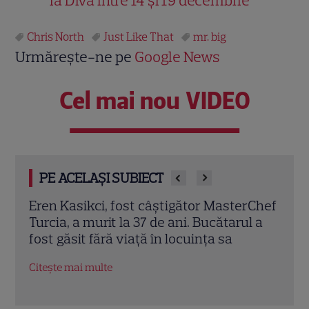
la Diva între 14 și 19 decembrie
Chris North
Just Like That
mr. big
Urmărește-ne pe
Google News
Cel mai nou VIDEO
PE ACELAȘI SUBIECT
rChef
Trei cupluri revin la „Insula Iubirii –
Chel
l a
Reuniuni”. Ce se întâmplă când se
de A
întâlnesc din nou cu Radu Vâlcan
ches
Citește mai multe
Citeș