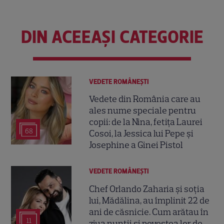
DIN ACEEAȘI CATEGORIE
VEDETE ROMÂNEŞTI
Vedete din România care au
ales nume speciale pentru
copii: de la Nina, fetița Laurei
68
Cosoi, la Jessica lui Pepe și
Josephine a Ginei Pistol
VEDETE ROMÂNEŞTI
Chef Orlando Zaharia și soția
lui, Mădălina, au împlinit 22 de
ani de căsnicie. Cum arătau în
11
ziua nunții și povestea lor de