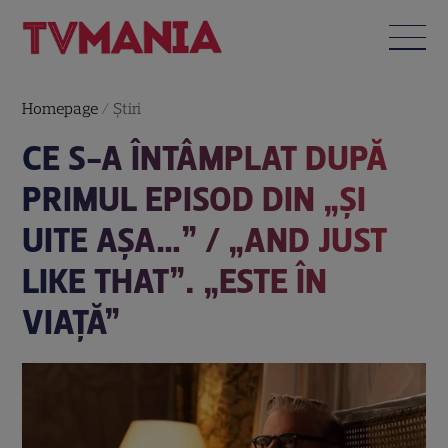
Homepage
/
Știri
CE S-A ÎNTÂMPLAT DUPĂ
PRIMUL EPISOD DIN „ȘI
UITE AȘA…” / „AND JUST
LIKE THAT”. „ESTE ÎN
VIAȚĂ”