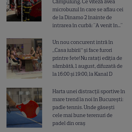
Câmpulung. Ce viteză avea
microbuzul în care se aflau cei
de la Dinamo 2 înainte de
intrarea în curbă: "A venit în..."
Un nou concurent intră în
„Casa iubirii” și face furori
printre fete! Nu ratați ediția de
sâmbătă, 1 august, difuzată de
la 16:00 și 19:00, la Kanal D
Harta unei distracții sportive în
mare trend la noi în București:
padle tennis. Unde găsești
cele mai bune terenuri de
padel din oraș