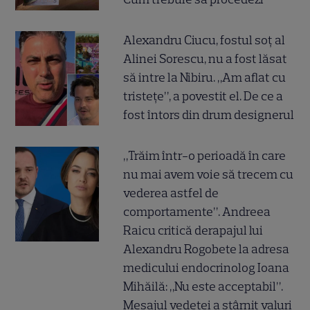
Alexandru Ciucu, fostul soț al
Alinei Sorescu, nu a fost lăsat
să intre la Nibiru. „Am aflat cu
tristețe”, a povestit el. De ce a
fost întors din drum designerul
„Trăim într-o perioadă în care
nu mai avem voie să trecem cu
vederea astfel de
comportamente”. Andreea
Raicu critică derapajul lui
Alexandru Rogobete la adresa
medicului endocrinolog Ioana
Mihăilă: „Nu este acceptabil”.
Mesajul vedetei a stârnit valuri