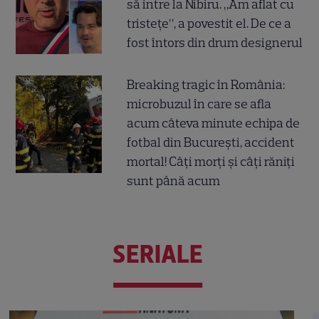
să intre la Nibiru. „Am aflat cu
tristețe”, a povestit el. De ce a
fost întors din drum designerul
Breaking tragic în România:
microbuzul în care se afla
acum câteva minute echipa de
fotbal din București, accident
mortal! Câți morți și câți răniți
sunt până acum
SERIALE