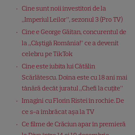
Cine sunt noii investitori de la
„Imperiul Leilor”, sezonul 3 (Pro TV)
Cine e George Găitan, concurentul de
la „Câștigă România!” ce a devenit
celebru pe TikTok
Cine este iubita lui Cătălin
Scărlătescu. Doina este cu 18 ani mai
tânără decât juratul „Chefi la cuțite”
Imagini cu Florin Ristei în rochie. De
ce s-a îmbrăcat așa la TV
Ce filme de Crăciun apar în premieră