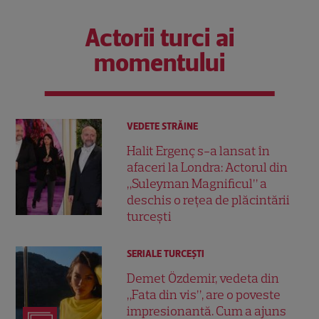
Actorii turci ai
momentului
VEDETE STRĂINE
Halit Ergenç s-a lansat în
afaceri la Londra: Actorul din
„Suleyman Magnificul” a
deschis o rețea de plăcintării
turcești
SERIALE TURCEŞTI
Demet Özdemir, vedeta din
„Fata din vis”, are o poveste
impresionantă. Cum a ajuns