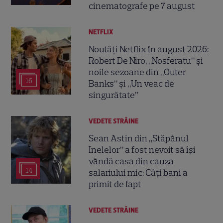
cinematografe pe 7 august
NETFLIX
Noutăți Netflix în august 2026:
Robert De Niro, „Nosferatu” și
noile sezoane din „Outer
16
Banks” și „Un veac de
singurătate”
VEDETE STRĂINE
Sean Astin din „Stăpânul
Inelelor” a fost nevoit să își
vândă casa din cauza
14
salariului mic: Câți bani a
primit de fapt
VEDETE STRĂINE