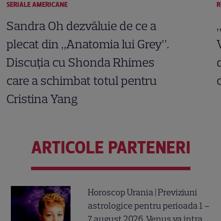
SERIALE AMERICANE
R
Sandra Oh dezvăluie de ce a
plecat din „Anatomia lui Grey”.
Discuția cu Shonda Rhimes
care a schimbat totul pentru
Cristina Yang
ARTICOLE PARTENERI
Horoscop Urania | Previziuni
astrologice pentru perioada 1 –
7 august 2026. Venus va intra