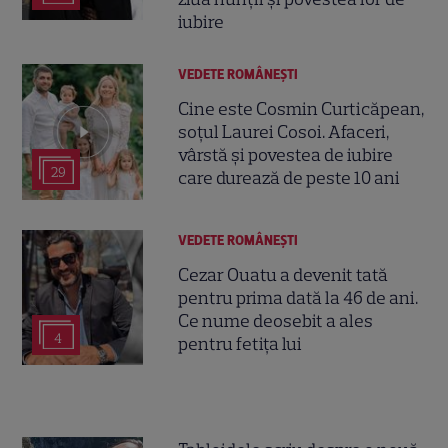
iubire
VEDETE ROMÂNEŞTI
Cine este Cosmin Curticăpean,
soțul Laurei Cosoi. Afaceri,
vârstă și povestea de iubire
29
care durează de peste 10 ani
VEDETE ROMÂNEŞTI
Cezar Ouatu a devenit tată
pentru prima dată la 46 de ani.
Ce nume deosebit a ales
4
pentru fetița lui