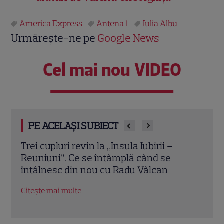
America Express
Antena 1
Iulia Albu
Urmărește-ne pe
Google News
Cel mai nou VIDEO
PE ACELAȘI SUBIECT
Iulia Albu a prezentat „patul anti-divorț”
Chel
din vila sa de peste 1 milion de euro! Ce
de A
spune designerul despre piesa de
ches
mobilier: „Nu prea ai timp să te cerți”
Citeș
Citește mai multe