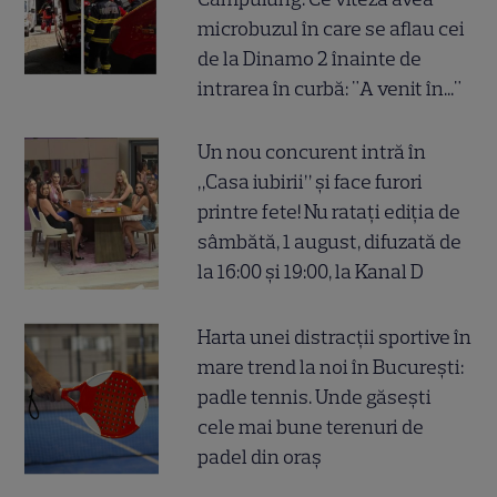
microbuzul în care se aflau cei
de la Dinamo 2 înainte de
intrarea în curbă: "A venit în..."
Un nou concurent intră în
„Casa iubirii” și face furori
printre fete! Nu ratați ediția de
sâmbătă, 1 august, difuzată de
la 16:00 și 19:00, la Kanal D
Harta unei distracții sportive în
mare trend la noi în București:
padle tennis. Unde găsești
cele mai bune terenuri de
padel din oraș