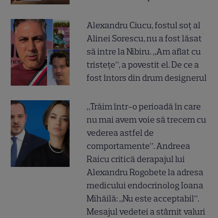
Alexandru Ciucu, fostul soț al
Alinei Sorescu, nu a fost lăsat
să intre la Nibiru. „Am aflat cu
tristețe”, a povestit el. De ce a
fost întors din drum designerul
„Trăim într-o perioadă în care
nu mai avem voie să trecem cu
vederea astfel de
comportamente”. Andreea
Raicu critică derapajul lui
Alexandru Rogobete la adresa
medicului endocrinolog Ioana
Mihăilă: „Nu este acceptabil”.
Mesajul vedetei a stârnit valuri