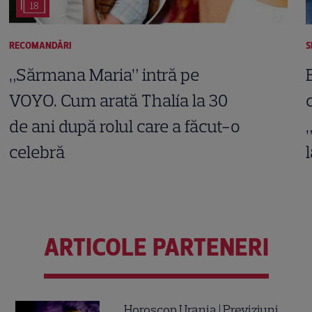
18
RECOMANDĂRI
S
„Sărmana Maria” intră pe
VOYO. Cum arată Thalía la 30
de ani după rolul care a făcut-o
celebră
ARTICOLE PARTENERI
Horoscop Urania | Previziuni