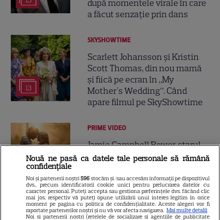
13
după momentele virale în care
a făcut senzație prin dans
SKYSHOWTIME
Scarlett Johansson și Kristin
Scott Thomas, din nou mamă
și fiică pe ecran în „My
13
Mother's Wedding”. Când
apare filmul pe SkyShowtime
PRIME VIDEO
Jamie Campbell Bower, starul
din „Stranger Things”, intră în
Nouă ne pasă ca datele tale personale să rămână
confidențiale
universul „Stăpânul Inelelor”.
9
Ce rol legendar va interpreta în
Noi și partenerii noștri
596
stocăm și/sau accesăm informații pe dispozitivul
dvs., precum identificatorii cookie unici pentru prelucrarea datelor cu
sezonul 3
caracter personal. Puteți accepta sau gestiona preferințele dvs. făcând clic
mai jos, respectiv vă puteți opune utilizării unui interes legitim în orice
moment pe pagina cu politica de confidențialitate. Aceste alegeri vor fi
raportate partenerilor noștri și nu vă vor afecta navigarea.
Mai multe detalii
NETFLIX
Noi si partenerii nostri (retelele de socializare si agentiile de publicitate