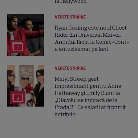
la Hollywood
VEDETE STRĂINE
Ryan Gosling este noul Ghost
Rider din Universul Marvel.
Anunțul făcut la Comic-Con i-
7
a entuziasmat pe fani
VEDETE STRĂINE
Meryl Streep, gest
impresionant pentru Anne
Hathaway și Emily Blunt la
9
„Diavolul se îmbracă de la
Prada 2”. Ce salarii ar fi primit
actrițele