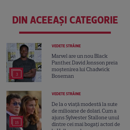
DIN ACEEAȘI CATEGORIE
VEDETE STRĂINE
Marvel are un nou Black
Panther. David Jonsson preia
moștenirea lui Chadwick
3
Boseman
VEDETE STRĂINE
De la o viață modestă la sute
de milioane de dolari. Cum a
ajuns Sylvester Stallone unul
15
dintre cei mai bogați actori de