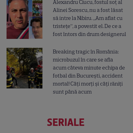
Alexandru Ciucu, fostul soț al
Alinei Sorescu, nu a fost lăsat
să intre la Nibiru. „Am aflat cu
tristețe”, a povestit el. De ce a
fost întors din drum designerul
Breaking tragic în România:
microbuzul în care se afla
acum câteva minute echipa de
fotbal din București, accident
mortal! Câți morți și câți răniți
sunt până acum
SERIALE