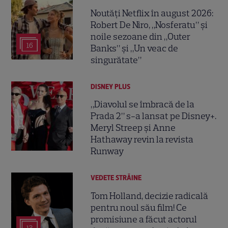
Noutăți Netflix în august 2026:
Robert De Niro, „Nosferatu” și
noile sezoane din „Outer
16
Banks” și „Un veac de
singurătate”
DISNEY PLUS
„Diavolul se îmbracă de la
Prada 2” s-a lansat pe Disney+.
Meryl Streep și Anne
Hathaway revin la revista
Runway
VEDETE STRĂINE
Tom Holland, decizie radicală
pentru noul său film! Ce
promisiune a făcut actorul