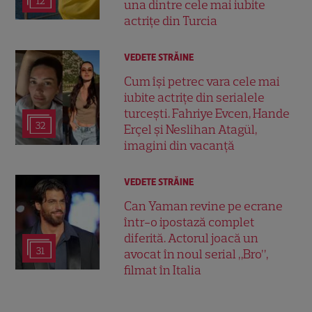
12
una dintre cele mai iubite
actrițe din Turcia
VEDETE STRĂINE
Cum își petrec vara cele mai
iubite actrițe din serialele
turcești. Fahriye Evcen, Hande
32
Erçel și Neslihan Atagül,
imagini din vacanță
VEDETE STRĂINE
Can Yaman revine pe ecrane
într-o ipostază complet
diferită. Actorul joacă un
31
avocat în noul serial „Bro”,
filmat în Italia