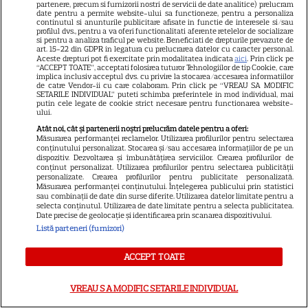
partenere, precum si furnizorii nostri de servicii de date analitice) prelucram
date pentru a permite website-ului sa functioneze, pentru a personaliza
„Palatul de Est”, noul fenomen
continutul si anunturile publicitare afisate in functie de interesele si/sau
profilul dvs., pentru a va oferi functionalitati aferente retelelor de socializare
coreean de pe Netflix: Regele
si pentru a analiza traficul pe website. Beneficiati de drepturile prevazute de
blestemat, fantomele și
art. 15-22 din GDPR in legatura cu prelucrarea datelor cu caracter personal.
Aceste drepturi pot fi exercitate prin modalitatea indicata
aici
. Prin click pe
5
exorcistul care sfidează
“ACCEPT TOATE”, acceptati folosirea tuturor Tehnologiilor de tip Cookie, care
implica inclusiv acceptul dvs. cu privire la stocarea/accesarea informatiilor
moartea
de catre Vendor-ii cu care colaboram. Prin click pe “VREAU SA MODIFIC
SETARILE INDIVIDUAL” puteti schimba preferintele in mod individual, mai
putin cele legate de cookie strict necesare pentru functionarea website-
ului.
PRIME VIDEO
Atât noi, cât și partenerii noștri prelucrăm datele pentru a oferi:
Măsurarea performanței reclamelor. Utilizarea profilurilor pentru selectarea
Când „Fălci” se întâlnește cu
conținutului personalizat. Stocarea și/sau accesarea informațiilor de pe un
„Coborâre întunecată”:
dispozitiv. Dezvoltarea și îmbunătățirea serviciilor. Crearea profilurilor de
conținut personalizat. Utilizarea profilurilor pentru selectarea publicității
Producția claustrofobă de pe
personalizate. Crearea profilurilor pentru publicitate personalizată.
Prime Video ce nu trebuie
Măsurarea performanței conținutului. Înțelegerea publicului prin statistici
sau combinații de date din surse diferite. Utilizarea datelor limitate pentru a
ratată
selecta conținutul. Utilizarea de date limitate pentru a selecta publicitatea.
Date precise de geolocație și identificarea prin scanarea dispozitivului.
Listă parteneri (furnizori)
DISNEY PLUS
ACCEPT TOATE
Ce vedem pe streaming între
27 iulie și 2 august 2026:
VREAU SA MODIFIC SETARILE INDIVIDUAL
Diavolul se îmbracă de la Prada