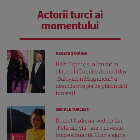
Actorii turci ai
momentului
VEDETE STRĂINE
Halit Ergenç s-a lansat în
afaceri la Londra: Actorul din
„Suleyman Magnificul” a
deschis o rețea de plăcintării
turcești
SERIALE TURCEŞTI
Demet Özdemir, vedeta din
„Fata din vis”, are o poveste
impresionantă. Cum a ajuns