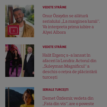
VEDETE STRĂINE
Onur Özaydın se alătură
serialului „La marginea lumii”.
Va interpreta prima iubire a
6
Alyei Albora
VEDETE STRĂINE
Halit Ergenç s-a lansat în
afaceri la Londra: Actorul din
„Suleyman Magnificul” a
deschis o rețea de plăcintării
turcești
SERIALE TURCEŞTI
Demet Özdemir, vedeta din
„Fata din vis”, are o poveste