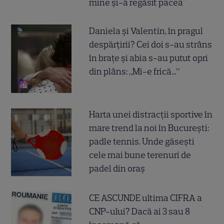
mine și-a regăsit pacea"
Daniela și Valentin, în pragul
despărțirii? Cei doi s-au strâns
în brațe și abia s-au putut opri
din plâns: „Mi-e frică...”
Harta unei distracții sportive în
mare trend la noi în București:
padle tennis. Unde găsești
cele mai bune terenuri de
padel din oraș
CE ASCUNDE ultima CIFRA a
CNP-ului? Dacă ai 3 sau 8