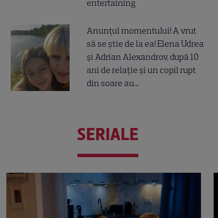
entertaining
Anunțul momentului! A vrut
să se știe de la ea! Elena Udrea
și Adrian Alexandrov, după 10
ani de relație și un copil rupt
din soare au...
SERIALE