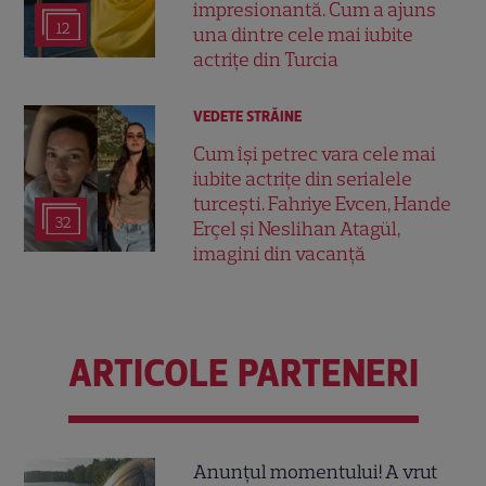
impresionantă. Cum a ajuns
12
una dintre cele mai iubite
actrițe din Turcia
VEDETE STRĂINE
Cum își petrec vara cele mai
iubite actrițe din serialele
turcești. Fahriye Evcen, Hande
32
Erçel și Neslihan Atagül,
imagini din vacanță
ARTICOLE PARTENERI
Anunțul momentului! A vrut