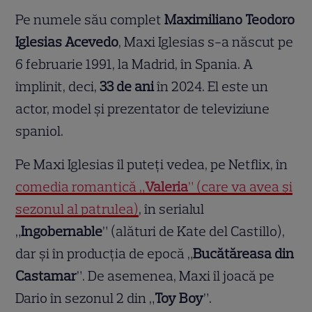
Pe numele său complet
Maximiliano Teodoro
Iglesias Acevedo
, Maxi Iglesias s-a născut pe
6 februarie 1991, la Madrid, în Spania. A
împlinit, deci,
33 de ani
în 2024. El este un
actor, model și prezentator de televiziune
spaniol.
Pe Maxi Iglesias îl puteți vedea, pe Netflix, în
comedia romantică „
Valeria
” (care va avea și
sezonul al patrulea)
, în serialul
„
Ingobernable
” (alături de Kate del Castillo),
dar și în producția de epocă „
Bucătăreasa din
Castamar
”. De asemenea, Maxi îl joacă pe
Dario în sezonul 2 din „
Toy Boy
”.