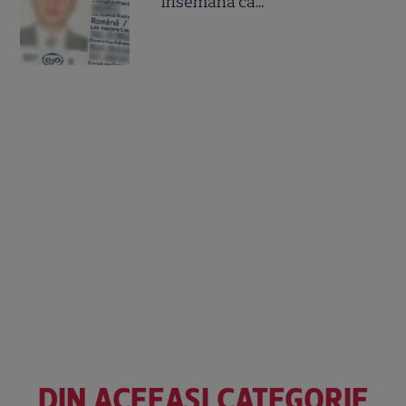
însemană că...
DIN ACEEAȘI CATEGORIE