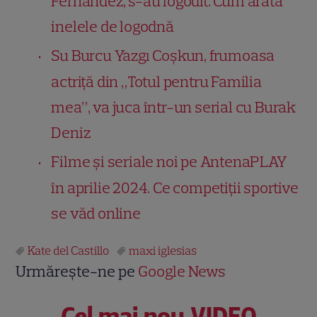
Fernandez, s-au logodit. Cum arată
inelele de logodnă
Su Burcu Yazgı Coşkun, frumoasa
actriță din „Totul pentru Familia
mea”, va juca într-un serial cu Burak
Deniz
Filme și seriale noi pe AntenaPLAY
în aprilie 2024. Ce competiții sportive
se văd online
Kate del Castillo
maxi iglesias
Urmărește-ne pe
Google News
Cel mai nou VIDEO