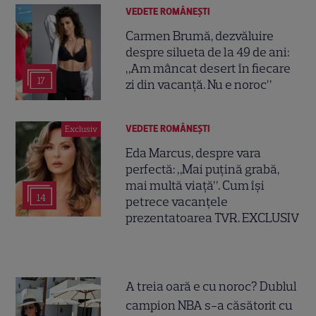
VEDETE ROMÂNEŞTI
Carmen Brumă, dezvăluire
despre silueta de la 49 de ani:
„Am mâncat desert în fiecare
17
zi din vacanță. Nu e noroc”
VEDETE ROMÂNEŞTI
Exclusiv
Eda Marcus, despre vara
perfectă: „Mai puțină grabă,
mai multă viață”. Cum își
14
petrece vacanțele
prezentatoarea TVR. EXCLUSIV
A treia oară e cu noroc? Dublul
campion NBA s-a căsătorit cu