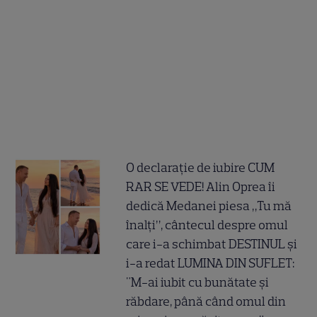
O declarație de iubire CUM
RAR SE VEDE! Alin Oprea îi
dedică Medanei piesa „Tu mă
înalți”, cântecul despre omul
care i-a schimbat DESTINUL și
i-a redat LUMINA DIN SUFLET:
"M-ai iubit cu bunătate și
răbdare, până când omul din