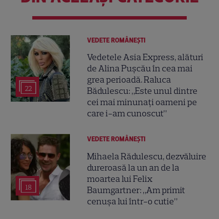
VEDETE ROMÂNEŞTI
Vedetele Asia Express, alături
de Alina Pușcău în cea mai
grea perioadă. Raluca
22
Bădulescu: „Este unul dintre
cei mai minunați oameni pe
care i-am cunoscut”
VEDETE ROMÂNEŞTI
Mihaela Rădulescu, dezvăluire
dureroasă la un an de la
moartea lui Felix
18
Baumgartner: „Am primit
cenușa lui într-o cutie”