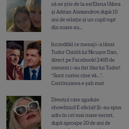
să se știe de la ea! Elena Udrea
și Adrian Alexandrov, după 10
ani de relație și un copil rupt
din soare au...
Incredibil ce mesaj i-a lăsat
Tudor Chirilă lui Nicușor Dan,
direct pe Facebook! 2400 de
oameni i-au dat like lui Tudor!
“Sunt curios cine vă…”.
Continuarea e șah mat
Divorțul care zguduie
showbizul! E oficial! Și-au spus
adio în cel mai mare secret,
după aproape 20 de ani de