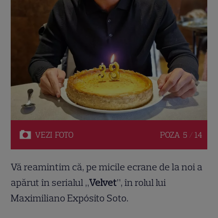
VEZI
FOTO
POZA
5 / 14
Vă reamintim că, pe micile ecrane de la noi a
apărut în serialul „
Velvet
”, în rolul lui
Maximiliano Expósito Soto.