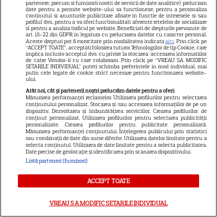
partenere, precum si furnizorii nostri de servicii de date analitice) prelucram
date pentru a permite website-ului sa functioneze, pentru a personaliza
continutul si anunturile publicitare afisate in functie de interesele si/sau
profilul dvs., pentru a va oferi functionalitati aferente retelelor de socializare
VEDETE STRĂINE
si pentru a analiza traficul pe website. Beneficiati de drepturile prevazute de
art. 15-22 din GDPR in legatura cu prelucrarea datelor cu caracter personal.
„Povestea peștelui posac”,
Aceste drepturi pot fi exercitate prin modalitatea indicata
aici
. Prin click pe
“ACCEPT TOATE”, acceptati folosirea tuturor Tehnologiilor de tip Cookie, care
aventura animată inspirată
implica inclusiv acceptul dvs. cu privire la stocarea/accesarea informatiilor
dintr-un bestseller The New
de catre Vendor-ii cu care colaboram. Prin click pe “VREAU SA MODIFIC
SETARILE INDIVIDUAL” puteti schimba preferintele in mod individual, mai
11
York Times, ajunge în
putin cele legate de cookie strict necesare pentru functionarea website-
ului.
cinematografe pe 7 august
Atât noi, cât și partenerii noștri prelucrăm datele pentru a oferi:
Măsurarea performanței reclamelor. Utilizarea profilurilor pentru selectarea
conținutului personalizat. Stocarea și/sau accesarea informațiilor de pe un
NETFLIX
dispozitiv. Dezvoltarea și îmbunătățirea serviciilor. Crearea profilurilor de
conținut personalizat. Utilizarea profilurilor pentru selectarea publicității
personalizate. Crearea profilurilor pentru publicitate personalizată.
Noutăți Netflix în august 2026:
Măsurarea performanței conținutului. Înțelegerea publicului prin statistici
Robert De Niro, „Nosferatu” și
sau combinații de date din surse diferite. Utilizarea datelor limitate pentru a
selecta conținutul. Utilizarea de date limitate pentru a selecta publicitatea.
noile sezoane din „Outer
Date precise de geolocație și identificarea prin scanarea dispozitivului.
16
Banks” și „Un veac de
Listă parteneri (furnizori)
singurătate”
ACCEPT TOATE
VEDETE STRĂINE
VREAU SA MODIFIC SETARILE INDIVIDUAL
Sean Astin din „Stăpânul