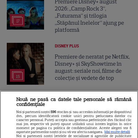
Premiere Disney+ august
2026: „Camp Rock 3”,
„Futurama” și trilogia
17
„Stăpânul Inelelor” ajung pe
platformă
DISNEY PLUS
Premiere de neratat pe Netflix,
Disney+ și SkyShowtime în
august: seriale noi, filme de
15
colecție și vedete de top
CINEMA
Nouă ne pasă ca datele tale personale să rămână
confidențiale
Eli Roth revine cu „Omul cu
Noi și partenerii noștri
596
stocăm și/sau accesăm informații pe dispozitivul
înghețata mortală”. Filmul
dvs., precum identificatorii cookie unici pentru prelucrarea datelor cu
caracter personal. Puteți accepta sau gestiona preferințele dvs. făcând clic
horror în care copiii devin
mai jos, respectiv vă puteți opune utilizării unui interes legitim în orice
5
moment pe pagina cu politica de confidențialitate. Aceste alegeri vor fi
criminali după ce mănâncă
raportate partenerilor noștri și nu vă vor afecta navigarea.
Mai multe detalii
înghețată
Noi si partenerii nostri (retelele de socializare si agentiile de publicitate