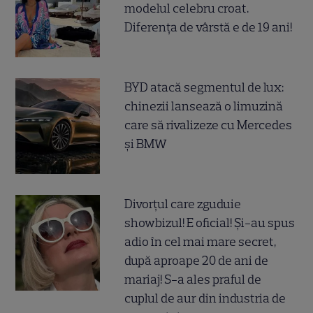
modelul celebru croat.
Diferența de vârstă e de 19 ani!
BYD atacă segmentul de lux:
chinezii lansează o limuzină
care să rivalizeze cu Mercedes
și BMW
Divorțul care zguduie
showbizul! E oficial! Și-au spus
adio în cel mai mare secret,
după aproape 20 de ani de
mariaj! S-a ales praful de
cuplul de aur din industria de