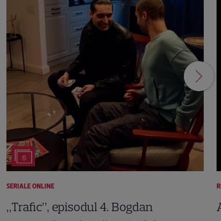
6
SERIALE ONLINE
R
„Trafic”, episodul 4. Bogdan