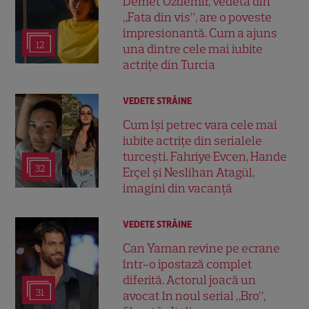
Demet Özdemir, vedeta din
„Fata din vis”, are o poveste
impresionantă. Cum a ajuns
12
una dintre cele mai iubite
actrițe din Turcia
VEDETE STRĂINE
Cum își petrec vara cele mai
iubite actrițe din serialele
turcești. Fahriye Evcen, Hande
32
Erçel și Neslihan Atagül,
imagini din vacanță
VEDETE STRĂINE
Can Yaman revine pe ecrane
într-o ipostază complet
diferită. Actorul joacă un
31
avocat în noul serial „Bro”,