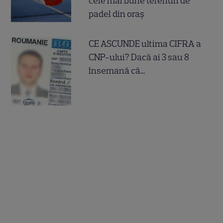
cele mai bune terenuri de
padel din oraș
CE ASCUNDE ultima CIFRA a
CNP-ului? Dacă ai 3 sau 8
însemană că...