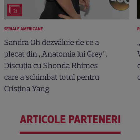
21
SERIALE AMERICANE
R
Sandra Oh dezvăluie de ce a
plecat din „Anatomia lui Grey”.
Discuția cu Shonda Rhimes
care a schimbat totul pentru
Cristina Yang
ARTICOLE PARTENERI