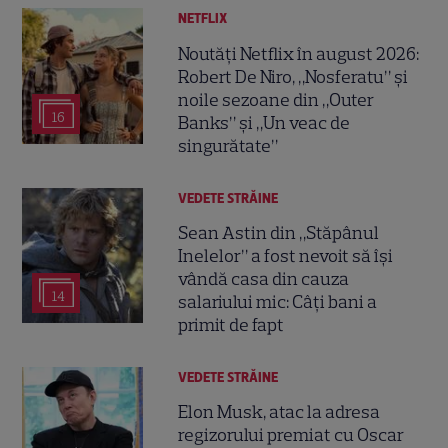
NETFLIX
Noutăți Netflix în august 2026:
Robert De Niro, „Nosferatu” și
noile sezoane din „Outer
16
Banks” și „Un veac de
singurătate”
VEDETE STRĂINE
Sean Astin din „Stăpânul
Inelelor” a fost nevoit să își
vândă casa din cauza
14
salariului mic: Câți bani a
primit de fapt
VEDETE STRĂINE
Elon Musk, atac la adresa
regizorului premiat cu Oscar