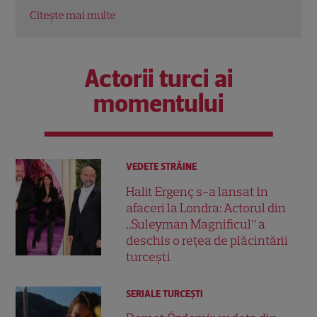
Actorii turci ai
momentului
VEDETE STRĂINE
Halit Ergenç s-a lansat în
afaceri la Londra: Actorul din
„Suleyman Magnificul” a
deschis o rețea de plăcintării
turcești
SERIALE TURCEŞTI