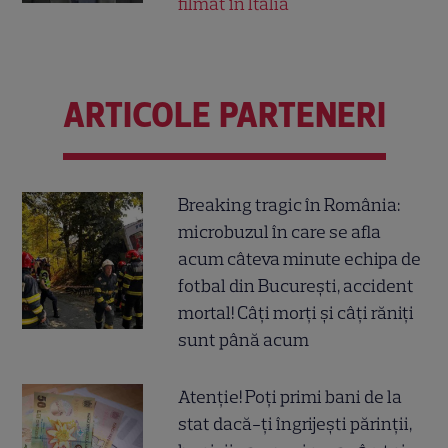
filmat în Italia
ARTICOLE PARTENERI
Breaking tragic în România:
microbuzul în care se afla
acum câteva minute echipa de
fotbal din București, accident
mortal! Câți morți și câți răniți
sunt până acum
Atenție! Poți primi bani de la
stat dacă-ți îngrijești părinții,