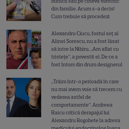
bunicii sau pe cineva vârstnic
din familie. Acum s-a decis!
Cum trebuie să procedezi
Alexandru Ciucu, fostul soț al
Alinei Sorescu, nu a fost lăsat
să intre la Nibiru. „Am aflat cu
tristețe”, a povestit el. De ce a
fost întors din drum designerul
„Trăim într-o perioadă în care
nu mai avem voie să trecem cu
vederea astfel de
comportamente”. Andreea
Raicu critică derapajul lui
Alexandru Rogobete la adresa
medicului endocrinolog Ioana