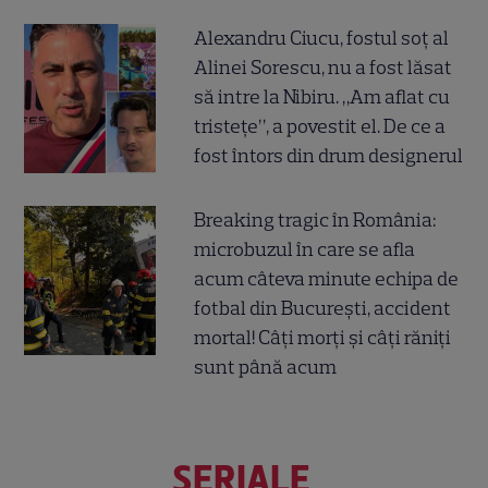
Alexandru Ciucu, fostul soț al
Alinei Sorescu, nu a fost lăsat
să intre la Nibiru. „Am aflat cu
tristețe”, a povestit el. De ce a
fost întors din drum designerul
Breaking tragic în România:
microbuzul în care se afla
acum câteva minute echipa de
fotbal din București, accident
mortal! Câți morți și câți răniți
sunt până acum
SERIALE