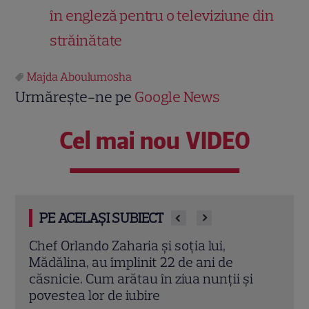
în engleză pentru o televiziune din
străinătate
Majda Aboulumosha
Urmărește-ne pe
Google News
Cel mai nou VIDEO
PE ACELAȘI SUBIECT
Cine este Cosmin Curticăpean, soțul
Ceza
Laurei Cosoi. Afaceri, vârstă și povestea
dată
i
de iubire care durează de peste 10 ani
ales 
Citește mai multe
Citeș