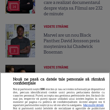
care a realizat documentarul
14
despre viața sa. Filmul are 232
de minute
VEDETE STRĂINE
Marvel are un nou Black
Panther. David Jonsson preia
moștenirea lui Chadwick
3
Boseman
VEDETE STRĂINE
Ryan Gosling este noul Ghost
Nouă ne pasă ca datele tale personale să rămână
Rider din Universul Marvel.
confidențiale
Anunțul făcut la Comic-Con i-
Noi și partenerii noștri
596
stocăm și/sau accesăm informații pe dispozitivul
7
a entuziasmat pe fani
dvs., precum identificatorii cookie unici pentru prelucrarea datelor cu
caracter personal. Puteți accepta sau gestiona preferințele dvs. făcând clic
mai jos, respectiv vă puteți opune utilizării unui interes legitim în orice
moment pe pagina cu politica de confidențialitate. Aceste alegeri vor fi
raportate partenerilor noștri și nu vă vor afecta navigarea.
Mai multe detalii
DISNEY PLUS
Noi si partenerii nostri (retelele de socializare si agentiile de publicitate