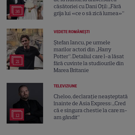
căsătoriei cu Dani Oțil: „Fără
36
grija lui «ce o să zică lumea»”
VEDETE ROMÂNEŞTI
Ștefan Iancu, pe urmele
marilor actori din „Harry
Potter”. Detaliul care l-a lăsat
21
fără cuvinte la studiourile din
Marea Britanie
TELEVIZIUNE
Cheloo, declarație neașteptată
înainte de Asia Express: „Cred
că e singura chestie la care m-
12
am gândit”