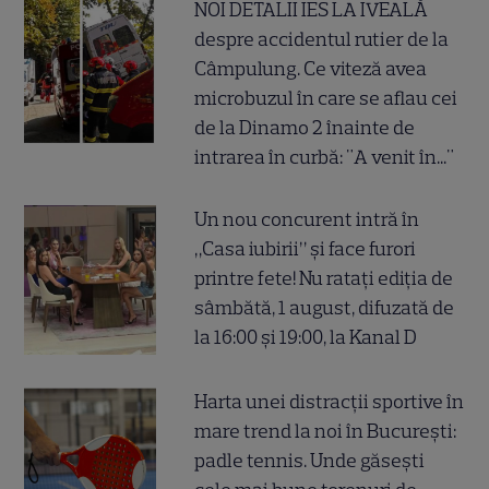
NOI DETALII IES LA IVEALĂ
despre accidentul rutier de la
Câmpulung. Ce viteză avea
microbuzul în care se aflau cei
de la Dinamo 2 înainte de
intrarea în curbă: "A venit în..."
Un nou concurent intră în
„Casa iubirii” și face furori
printre fete! Nu ratați ediția de
sâmbătă, 1 august, difuzată de
la 16:00 și 19:00, la Kanal D
Harta unei distracții sportive în
mare trend la noi în București:
padle tennis. Unde găsești