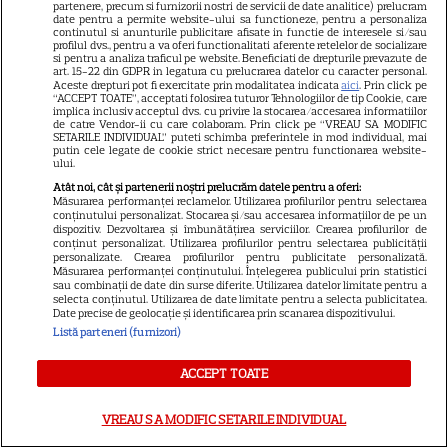
partenere, precum si furnizorii nostri de servicii de date analitice) prelucram
date pentru a permite website-ului sa functioneze, pentru a personaliza
„Diavolul se îmbracă de la
continutul si anunturile publicitare afisate in functie de interesele si/sau
profilul dvs., pentru a va oferi functionalitati aferente retelelor de socializare
Prada 2” s-a lansat pe Disney+.
si pentru a analiza traficul pe website. Beneficiati de drepturile prevazute de
Meryl Streep și Anne
art. 15-22 din GDPR in legatura cu prelucrarea datelor cu caracter personal.
Aceste drepturi pot fi exercitate prin modalitatea indicata
aici
. Prin click pe
Hathaway revin la revista
“ACCEPT TOATE”, acceptati folosirea tuturor Tehnologiilor de tip Cookie, care
implica inclusiv acceptul dvs. cu privire la stocarea/accesarea informatiilor
Runway
de catre Vendor-ii cu care colaboram. Prin click pe “VREAU SA MODIFIC
SETARILE INDIVIDUAL” puteti schimba preferintele in mod individual, mai
putin cele legate de cookie strict necesare pentru functionarea website-
ului.
VEDETE STRĂINE
Atât noi, cât și partenerii noștri prelucrăm datele pentru a oferi:
Măsurarea performanței reclamelor. Utilizarea profilurilor pentru selectarea
Meryl Streep, gest
conținutului personalizat. Stocarea și/sau accesarea informațiilor de pe un
impresionant pentru Anne
dispozitiv. Dezvoltarea și îmbunătățirea serviciilor. Crearea profilurilor de
conținut personalizat. Utilizarea profilurilor pentru selectarea publicității
Hathaway și Emily Blunt la
personalizate. Crearea profilurilor pentru publicitate personalizată.
9
Măsurarea performanței conținutului. Înțelegerea publicului prin statistici
„Diavolul se îmbracă de la
sau combinații de date din surse diferite. Utilizarea datelor limitate pentru a
Prada 2”. Ce salarii ar fi primit
selecta conținutul. Utilizarea de date limitate pentru a selecta publicitatea.
Date precise de geolocație și identificarea prin scanarea dispozitivului.
actrițele
Listă parteneri (furnizori)
VEDETE STRĂINE
ACCEPT TOATE
Tom Holland, decizie radicală
VREAU SA MODIFIC SETARILE INDIVIDUAL
pentru noul său film! Ce