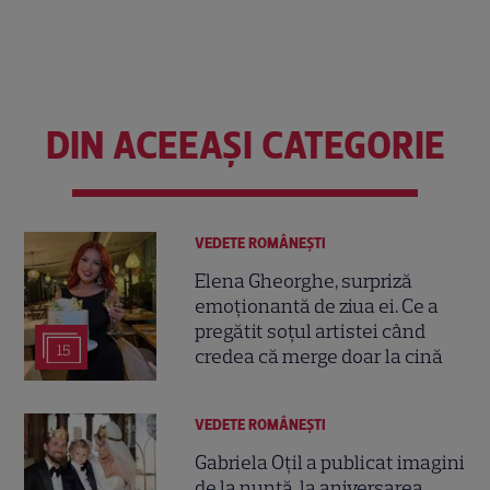
DIN ACEEAȘI CATEGORIE
VEDETE ROMÂNEŞTI
Elena Gheorghe, surpriză
emoționantă de ziua ei. Ce a
pregătit soțul artistei când
15
credea că merge doar la cină
VEDETE ROMÂNEŞTI
Gabriela Oțil a publicat imagini
de la nuntă, la aniversarea