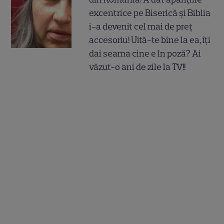
excentrice pe Biserică și Biblia
i-a devenit cel mai de preț
accesoriu! Uită-te bine la ea, îți
dai seama cine e în poză? Ai
văzut-o ani de zile la TV!!