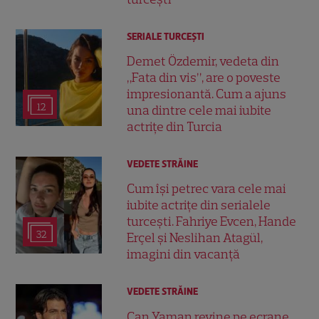
SERIALE TURCEŞTI
Demet Özdemir, vedeta din
„Fata din vis”, are o poveste
impresionantă. Cum a ajuns
12
una dintre cele mai iubite
actrițe din Turcia
VEDETE STRĂINE
Cum își petrec vara cele mai
iubite actrițe din serialele
turcești. Fahriye Evcen, Hande
32
Erçel și Neslihan Atagül,
imagini din vacanță
VEDETE STRĂINE
Can Yaman revine pe ecrane