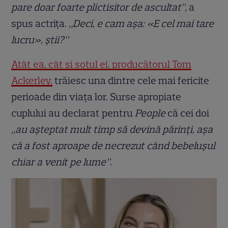
pare doar foarte plictisitor de ascultat”,
a
spus actrița.
„Deci, e cam așa: «E cel mai tare
lucru», știi?”
Atât ea, cât și soțul ei, producătorul Tom
Ackerley,
trăiesc una dintre cele mai fericite
perioade din viața lor. Surse apropiate
cuplului au declarat pentru
People
că cei doi
„au așteptat mult timp să devină părinți, așa
că a fost aproape de necrezut când bebelușul
chiar a venit pe lume”.