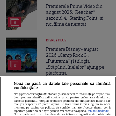
Premierele Prime Video din
august 2026: „Reacher”
sezonul 4, „Sterling Point” și
6
noi filme de neratat
DISNEY PLUS
Premiere Disney+ august
2026: „Camp Rock 3”,
„Futurama” și trilogia
17
„Stăpânul Inelelor” ajung pe
platformă
Nouă ne pasă ca datele tale personale să rămână
DISNEY PLUS
confidențiale
Noi și partenerii noștri
596
stocăm și/sau accesăm informații pe dispozitivul
Premiere de neratat pe Netflix,
dvs., precum identificatorii cookie unici pentru prelucrarea datelor cu
Disney+ și SkyShowtime în
caracter personal. Puteți accepta sau gestiona preferințele dvs. făcând clic
mai jos, respectiv vă puteți opune utilizării unui interes legitim în orice
august: seriale noi, filme de
moment pe pagina cu politica de confidențialitate. Aceste alegeri vor fi
raportate partenerilor noștri și nu vă vor afecta navigarea.
Mai multe detalii
15
colecție și vedete de top
Noi si partenerii nostri (retelele de socializare si agentiile de publicitate