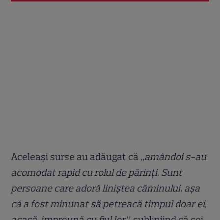
Aceleași surse au adăugat că
„amândoi s-au
acomodat rapid cu rolul de părinți. Sunt
persoane care adoră liniștea căminului, așa
că a fost minunat să petreacă timpul doar ei,
acasă, împreună cu fiul lor”
, subliniind că cei