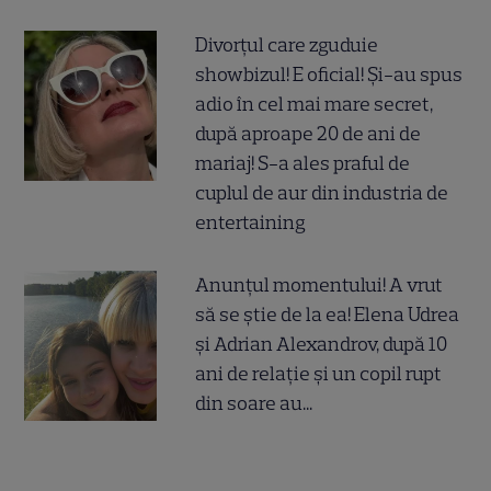
Divorțul care zguduie
showbizul! E oficial! Și-au spus
adio în cel mai mare secret,
după aproape 20 de ani de
mariaj! S-a ales praful de
cuplul de aur din industria de
entertaining
Anunțul momentului! A vrut
să se știe de la ea! Elena Udrea
și Adrian Alexandrov, după 10
ani de relație și un copil rupt
din soare au...