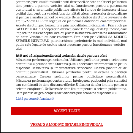
partenere, precum si furnizorii nostri de servicii de date analitice) prelucram
date pentru a permite website-ului sa functioneze, pentru a personaliza
continutul si anunturile publicitare afisate in functie de interesele si/sau
profilul dvs., pentru a va oferi functionalitati aferente retelelor de socializare
CINEMA
si pentru a analiza traficul pe website. Beneficiati de drepturile prevazute de
art. 15-22 din GDPR in legatura cu prelucrarea datelor cu caracter personal.
Eli Roth revine cu „Omul cu
Aceste drepturi pot fi exercitate prin modalitatea indicata
aici
. Prin click pe
“ACCEPT TOATE”, acceptati folosirea tuturor Tehnologiilor de tip Cookie, care
înghețata mortală”. Filmul
implica inclusiv acceptul dvs. cu privire la stocarea/accesarea informatiilor
de catre Vendor-ii cu care colaboram. Prin click pe “VREAU SA MODIFIC
horror în care copiii devin
SETARILE INDIVIDUAL” puteti schimba preferintele in mod individual, mai
5
putin cele legate de cookie strict necesare pentru functionarea website-
criminali după ce mănâncă
ului.
înghețată
Atât noi, cât și partenerii noștri prelucrăm datele pentru a oferi:
Măsurarea performanței reclamelor. Utilizarea profilurilor pentru selectarea
conținutului personalizat. Stocarea și/sau accesarea informațiilor de pe un
dispozitiv. Dezvoltarea și îmbunătățirea serviciilor. Crearea profilurilor de
VEDETE STRĂINE
conținut personalizat. Utilizarea profilurilor pentru selectarea publicității
personalizate. Crearea profilurilor pentru publicitate personalizată.
„Povestea peștelui posac”,
Măsurarea performanței conținutului. Înțelegerea publicului prin statistici
sau combinații de date din surse diferite. Utilizarea datelor limitate pentru a
aventura animată inspirată
selecta conținutul. Utilizarea de date limitate pentru a selecta publicitatea.
dintr-un bestseller The New
Date precise de geolocație și identificarea prin scanarea dispozitivului.
11
York Times, ajunge în
Listă parteneri (furnizori)
cinematografe pe 7 august
ACCEPT TOATE
NETFLIX
VREAU SA MODIFIC SETARILE INDIVIDUAL
Noutăți Netflix în august 2026: