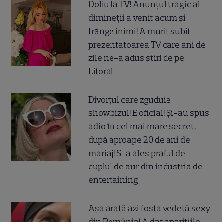
Doliu la TV! Anunțul tragic al
dimineții a venit acum și
frânge inimi! A murit subit
prezentatoarea TV care ani de
zile ne-a adus știri de pe
Litoral
Divorțul care zguduie
showbizul! E oficial! Și-au spus
adio în cel mai mare secret,
după aproape 20 de ani de
mariaj! S-a ales praful de
cuplul de aur din industria de
entertaining
Așa arată azi fosta vedetă sexy
din România! A dat aparițiile