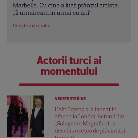
ta:
vacanță de lux în Mallorca alături de
nu a 
Pedro Pascal. Imagini spectaculoase
Robe
Citește mai multe
Citeș
Actorii turci ai
momentului
VEDETE STRĂINE
Halit Ergenç s-a lansat în
afaceri la Londra: Actorul din
„Suleyman Magnificul” a
deschis o rețea de plăcintării
turcești