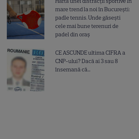
Harta unei distracții sportive în
mare trend la noi în București:
padle tennis. Unde găsești
cele mai bune terenuri de
padel din oraș
CE ASCUNDE ultima CIFRA a
CNP-ului? Dacă ai 3 sau 8
însemană că...