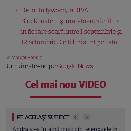
De la Hollywood, la DIVA:
Blockbustere și maratoane de filme
în fiecare seară, între 1 septembrie și
12 octombrie. Ce titluri sunt pe listă
Margot Robbie
Urmărește-ne pe
Google News
Cel mai nou VIDEO
PE ACELAȘI SUBIECT
le în
Jennifer Aniston și Courteney Cox,
Emma