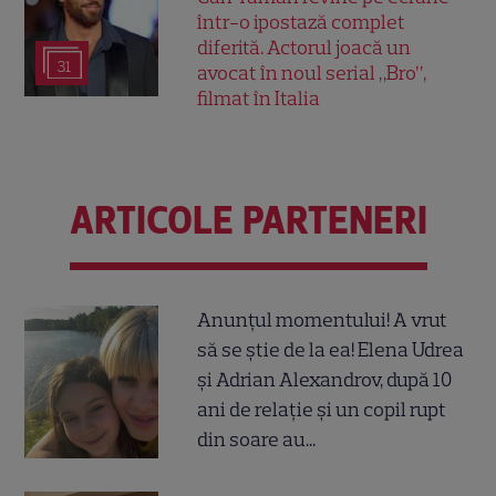
într-o ipostază complet
diferită. Actorul joacă un
31
avocat în noul serial „Bro”,
filmat în Italia
ARTICOLE PARTENERI
Anunțul momentului! A vrut
să se știe de la ea! Elena Udrea
și Adrian Alexandrov, după 10
ani de relație și un copil rupt
din soare au...