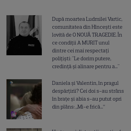
După moartea Ludmilei Vartic,
comunitatea din Hîncești este
lovită de O NOUĂ TRAGEDIE. În
ce condiții A MURIT unul
dintre cei mai respectați
polițiști: "Le dorim putere,
credință și alinare pentru a..."
Daniela și Valentin, în pragul
despărțirii? Cei doi s-au strâns
în brațe și abia s-au putut opri
din plâns: „Mi-e frică...”