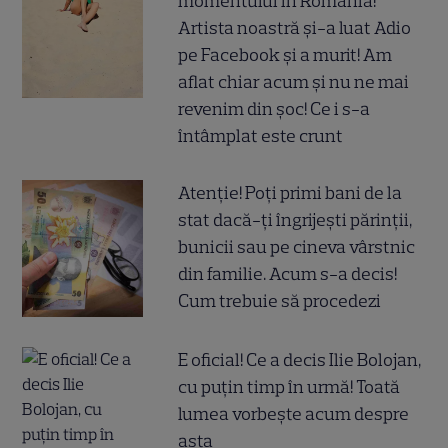
momentului în România!
Artista noastră și-a luat Adio
pe Facebook și a murit! Am
aflat chiar acum și nu ne mai
revenim din șoc! Ce i s-a
întâmplat este crunt
Atenție! Poți primi bani de la
stat dacă-ți îngrijești părinții,
bunicii sau pe cineva vârstnic
din familie. Acum s-a decis!
Cum trebuie să procedezi
E oficial! Ce a decis Ilie Bolojan,
cu puțin timp în urmă! Toată
lumea vorbește acum despre
asta