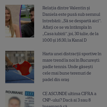
Relația dintre Valentin și
Daniela este pusă sub semnul
întrebării: „Să se despartă aici”.
Aflați ce se va întâmpla în
„Casa iubirii”, joi, 30 iulie, de la
10:00 și 16:30, la Kanal D
Harta unei distracții sportive în
mare trend la noi în București:
padle tennis. Unde găsești
cele mai bune terenuri de
padel din oraș
CE ASCUNDE ultima CIFRA a
CNP-ului? Dacă ai 3 sau 8
însemană că...