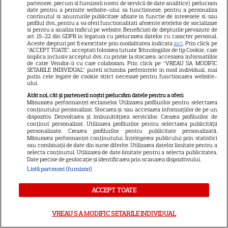
partenere, precum si furnizorii nostri de servicii de date analitice) prelucram
date pentru a permite website-ului sa functioneze, pentru a personaliza
continutul si anunturile publicitare afisate in functie de interesele si/sau
profilul dvs., pentru a va oferi functionalitati aferente retelelor de socializare
si pentru a analiza traficul pe website. Beneficiati de drepturile prevazute de
Despre Tvmania
art. 15-22 din GDPR in legatura cu prelucrarea datelor cu caracter personal.
Aceste drepturi pot fi exercitate prin modalitatea indicata
aici
. Prin click pe
“ACCEPT TOATE”, acceptati folosirea tuturor Tehnologiilor de tip Cookie, care
Contact
implica inclusiv acceptul dvs. cu privire la stocarea/accesarea informatiilor
de catre Vendor-ii cu care colaboram. Prin click pe “VREAU SA MODIFIC
Contacte televiziuni
SETARILE INDIVIDUAL” puteti schimba preferintele in mod individual, mai
putin cele legate de cookie strict necesare pentru functionarea website-
Abonamente
ului.
Atât noi, cât și partenerii noștri prelucrăm datele pentru a oferi:
Publicitate
Măsurarea performanței reclamelor. Utilizarea profilurilor pentru selectarea
conținutului personalizat. Stocarea și/sau accesarea informațiilor de pe un
Termeni și condiții
dispozitiv. Dezvoltarea și îmbunătățirea serviciilor. Crearea profilurilor de
conținut personalizat. Utilizarea profilurilor pentru selectarea publicității
Despre cookies
personalizate. Crearea profilurilor pentru publicitate personalizată.
Măsurarea performanței conținutului. Înțelegerea publicului prin statistici
Politica de confidenţialitate
sau combinații de date din surse diferite. Utilizarea datelor limitate pentru a
selecta conținutul. Utilizarea de date limitate pentru a selecta publicitatea.
Sitemap
Date precise de geolocație și identificarea prin scanarea dispozitivului.
Listă parteneri (furnizori)
ACCEPT TOATE
NUMĂRUL CURENT
VREAU SA MODIFIC SETARILE INDIVIDUAL