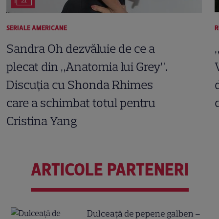
21
SERIALE AMERICANE
R
Sandra Oh dezvăluie de ce a
plecat din „Anatomia lui Grey”.
Discuția cu Shonda Rhimes
care a schimbat totul pentru
Cristina Yang
ARTICOLE PARTENERI
Dulceață de pepene galben –