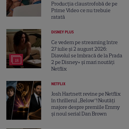
Producția claustrofobă de pe
Prime Video ce nu trebuie
ratată
DISNEY PLUS
Ce vedem pe streaming între
27 iulie și 2 august 2026:
Diavolul se îmbracă de la Prada
18
2 pe Disney+ și mari noutăți
Netflix
NETFLIX
Josh Hartnett revine pe Netflix
în thrillerul „Below”! Noutăți
majore despre premiile Emmy
și noul serial Dan Brown