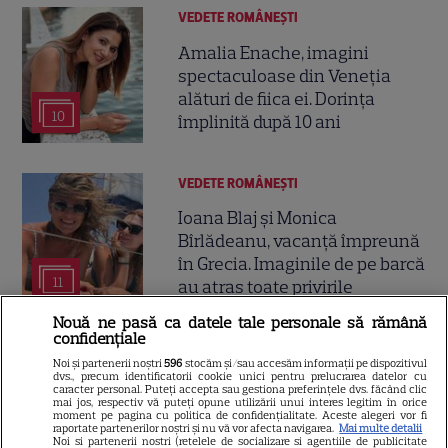
VEDETE ROMÂNEŞTI
Amalia Enache, imagini
spectaculoase din Veneția
alături de fiica ei. Dorința
10
împlinită după 10 ani
VEDETE ROMÂNEŞTI
Ioana Blaj și Monica
Bîrlădeanu, vacanță împreună
în Grecia. Imaginile de pe barcă
11
au atras toate privirile
Nouă ne pasă ca datele tale personale să rămână
confidențiale
Noi și partenerii noștri
596
stocăm și/sau accesăm informații pe dispozitivul
dvs., precum identificatorii cookie unici pentru prelucrarea datelor cu
caracter personal. Puteți accepta sau gestiona preferințele dvs. făcând clic
mai jos, respectiv vă puteți opune utilizării unui interes legitim în orice
moment pe pagina cu politica de confidențialitate. Aceste alegeri vor fi
raportate partenerilor noștri și nu vă vor afecta navigarea.
Mai multe detalii
Noi si partenerii nostri (retelele de socializare si agentiile de publicitate