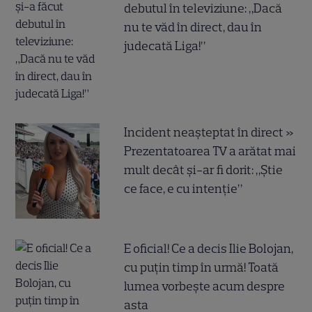
debutul în televiziune: „Dacă
nu te văd în direct, dau în
judecată Liga!”
Incident neașteptat în direct »
Prezentatoarea TV a arătat mai
mult decât și-ar fi dorit: „Știe
ce face, e cu intenție”
E oficial! Ce a decis Ilie Bolojan,
cu puțin timp în urmă! Toată
lumea vorbește acum despre
asta