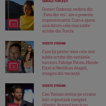
SERIALE TURCEŞTI
Demet Özdemir, vedeta din
„Fata din vis”, are o poveste
impresionantă. Cum a ajuns
12
una dintre cele mai iubite
actrițe din Turcia
VEDETE STRĂINE
Cum își petrec vara cele mai
iubite actrițe din serialele
turcești. Fahriye Evcen, Hande
32
Erçel și Neslihan Atagül,
imagini din vacanță
VEDETE STRĂINE
Can Yaman revine pe ecrane
într-o ipostază complet
diferită. Actorul joacă un