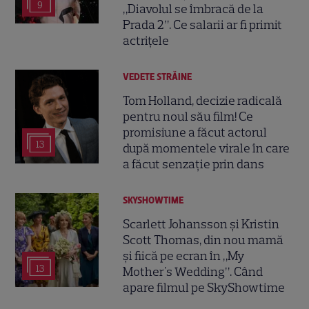
9
„Diavolul se îmbracă de la
Prada 2”. Ce salarii ar fi primit
actrițele
VEDETE STRĂINE
Tom Holland, decizie radicală
pentru noul său film! Ce
promisiune a făcut actorul
13
după momentele virale în care
a făcut senzație prin dans
SKYSHOWTIME
Scarlett Johansson și Kristin
Scott Thomas, din nou mamă
și fiică pe ecran în „My
13
Mother's Wedding”. Când
apare filmul pe SkyShowtime