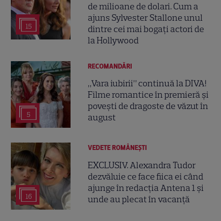
de milioane de dolari. Cum a
ajuns Sylvester Stallone unul
15
dintre cei mai bogați actori de
la Hollywood
RECOMANDĂRI
„Vara iubirii” continuă la DIVA!
Filme romantice în premieră și
povești de dragoste de văzut în
5
august
VEDETE ROMÂNEŞTI
EXCLUSIV. Alexandra Tudor
dezvăluie ce face fiica ei când
ajunge în redacția Antena 1 și
16
unde au plecat în vacanță