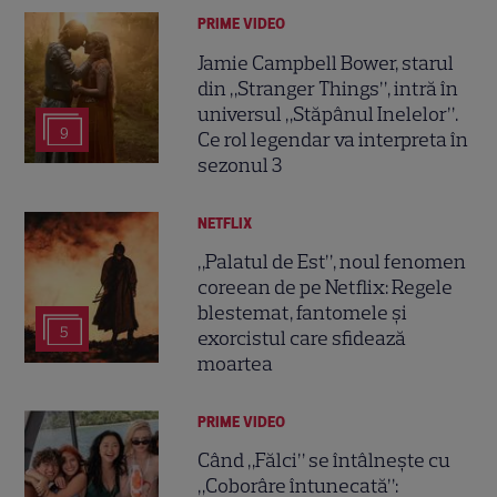
PRIME VIDEO
Jamie Campbell Bower, starul
din „Stranger Things”, intră în
universul „Stăpânul Inelelor”.
9
Ce rol legendar va interpreta în
sezonul 3
NETFLIX
„Palatul de Est”, noul fenomen
coreean de pe Netflix: Regele
blestemat, fantomele și
5
exorcistul care sfidează
moartea
PRIME VIDEO
Când „Fălci” se întâlnește cu
„Coborâre întunecată”: