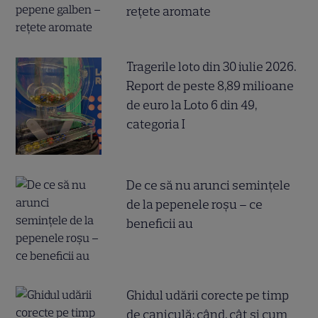
rețete aromate
Tragerile loto din 30 iulie 2026.
Report de peste 8,89 milioane
de euro la Loto 6 din 49,
categoria I
De ce să nu arunci semințele
de la pepenele roșu – ce
beneficii au
Ghidul udării corecte pe timp
de caniculă: când, cât şi cum