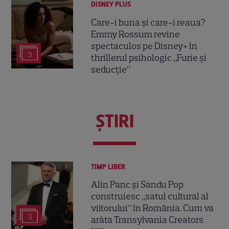
DISNEY PLUS
Care-i buna și care-i reaua?
Emmy Rossum revine
spectaculos pe Disney+ în
3
thrillerul psihologic „Furie și
seducție”
ŞTIRI
TIMP LIBER
Alin Panc și Sandu Pop
construiesc „satul cultural al
viitorului” în România. Cum va
3
arăta Transylvania Creators