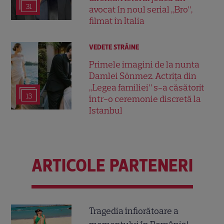
31
avocat în noul serial „Bro”,
filmat în Italia
VEDETE STRĂINE
Primele imagini de la nunta
Damlei Sönmez. Actrița din
„Legea familiei” s-a căsătorit
13
într-o ceremonie discretă la
Istanbul
ARTICOLE PARTENERI
Tragedia înfiorătoare a