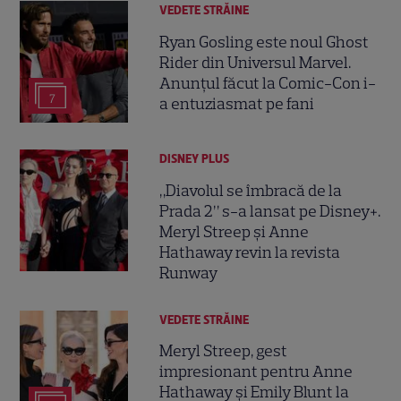
VEDETE STRĂINE
Ryan Gosling este noul Ghost
Rider din Universul Marvel.
Anunțul făcut la Comic-Con i-
7
a entuziasmat pe fani
DISNEY PLUS
„Diavolul se îmbracă de la
Prada 2” s-a lansat pe Disney+.
Meryl Streep și Anne
Hathaway revin la revista
Runway
VEDETE STRĂINE
Meryl Streep, gest
impresionant pentru Anne
Hathaway și Emily Blunt la