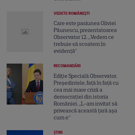
VEDETE ROMÂNEŞTI
Care este pasiunea Oliviei
Păunescu, prezentatoarea
Observator 12. „Vedem ce
trebuie să scoatem în
evidență”
RECOMANDĂRI
Ediție Specială Observator.
Președintele, față în față cu
cea mai mare criză a
democrației din istoria
României. „L-am invitat să
privească această țară așa
cum e”
ȘTIRI