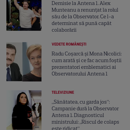
Demisie la Antena 1. Alex
Munteanu a renunțat la rolul
său de la Observator. Ce l-a
determinat să pună capăt
colaborării
VEDETE ROMÂNEŞTI
Radu Coșarcă și Mona Nicolici:
cum arată și ce fac acum foștii
prezentatori emblematici ai
Observatorului Antena 1
TELEVIZIUNE
„Sănătatea, cu garda jos”:
Campanie dură la Observator
Antena 1. Diagnosticul
ministrului: „Riscul de colaps
este ridicat”