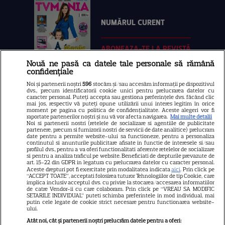
NUMĂRUL CURENT
ABONEAZA-TE LA REVISTĂ
Nouă ne pasă ca datele tale personale să rămână
confidențiale
Noi și partenerii noștri
596
stocăm și/sau accesăm informații pe dispozitivul
dvs., precum identificatorii cookie unici pentru prelucrarea datelor cu
Libertatea
caracter personal. Puteți accepta sau gestiona preferințele dvs. făcând clic
mai jos, respectiv vă puteți opune utilizării unui interes legitim în orice
moment pe pagina cu politica de confidențialitate. Aceste alegeri vor fi
Libertatea pentru femei
raportate partenerilor noștri și nu vă vor afecta navigarea.
Mai multe detalii
Noi si partenerii nostri (retelele de socializare si agentiile de publicitate
GSP
partenere, precum si furnizorii nostri de servicii de date analitice) prelucram
date pentru a permite website-ului sa functioneze, pentru a personaliza
Știri mondene
continutul si anunturile publicitare afisate in functie de interesele si/sau
profilul dvs., pentru a va oferi functionalitati aferente retelelor de socializare
si pentru a analiza traficul pe website. Beneficiati de drepturile prevazute de
Avantaje
art. 15-22 din GDPR in legatura cu prelucrarea datelor cu caracter personal.
Aceste drepturi pot fi exercitate prin modalitatea indicata
aici
. Prin click pe
Elle
“ACCEPT TOATE”, acceptati folosirea tuturor Tehnologiilor de tip Cookie, care
implica inclusiv acceptul dvs. cu privire la stocarea/accesarea informatiilor
Unica
de catre Vendor-ii cu care colaboram. Prin click pe “VREAU SA MODIFIC
SETARILE INDIVIDUAL” puteti schimba preferintele in mod individual, mai
Retete practice
putin cele legate de cookie strict necesare pentru functionarea website-
ului.
Atât noi, cât și partenerii noștri prelucrăm datele pentru a oferi: