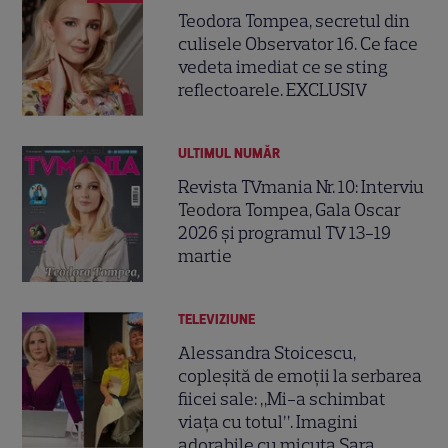
Teodora Tompea, secretul din
culisele Observator 16. Ce face
vedeta imediat ce se sting
reflectoarele. EXCLUSIV
ULTIMUL NUMĂR
Revista TVmania Nr. 10: Interviu
Teodora Tompea, Gala Oscar
2026 și programul TV 13-19
martie
TELEVIZIUNE
Alessandra Stoicescu,
copleșită de emoții la serbarea
fiicei sale: „Mi-a schimbat
viața cu totul”. Imagini
adorabile cu micuța Sara