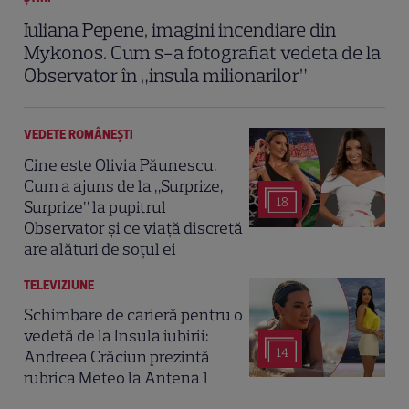
Iuliana Pepene, imagini incendiare din
Mykonos. Cum s-a fotografiat vedeta de la
Observator în „insula milionarilor”
VEDETE ROMÂNEŞTI
Cine este Olivia Păunescu.
Cum a ajuns de la „Surprize,
18
Surprize” la pupitrul
Observator și ce viață discretă
are alături de soțul ei
TELEVIZIUNE
Schimbare de carieră pentru o
vedetă de la Insula iubirii:
14
Andreea Crăciun prezintă
rubrica Meteo la Antena 1