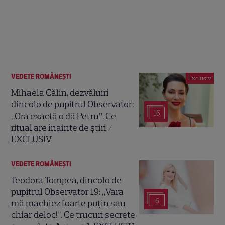
VEDETE ROMÂNEŞTI
Exclusiv
Mihaela Călin, dezvăluiri
dincolo de pupitrul Observator:
16
„Ora exactă o dă Petru”. Ce
ritual are înainte de știri /
EXCLUSIV
VEDETE ROMÂNEŞTI
Teodora Tompea, dincolo de
pupitrul Observator 19: „Vara
6
mă machiez foarte puțin sau
chiar deloc!”. Ce trucuri secrete