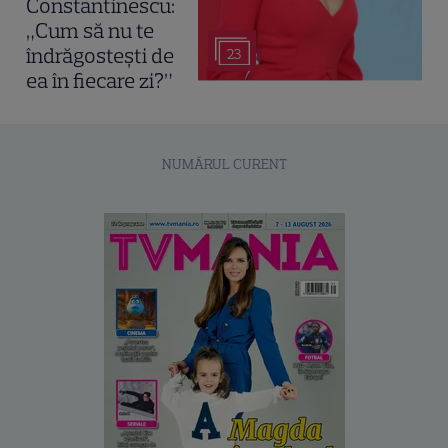
Constantinescu:
„Cum să nu te
îndrăgostești de
23
ea în fiecare zi?”
NUMĂRUL CURENT