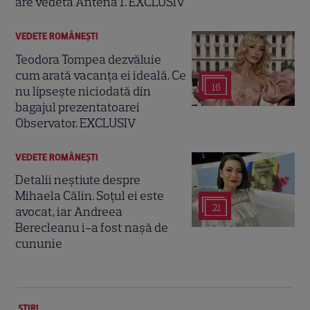
are vedeta Antena 1. EXCLUSIV
VEDETE ROMÂNEŞTI
Teodora Tompea dezvăluie
cum arată vacanța ei ideală. Ce
16
nu lipsește niciodată din
bagajul prezentatoarei
Observator. EXCLUSIV
VEDETE ROMÂNEŞTI
Detalii neștiute despre
Mihaela Călin. Soțul ei este
21
avocat, iar Andreea
Berecleanu i-a fost nașă de
cununie
ȘTIRI