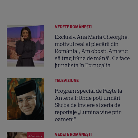
VEDETE ROMÂNEŞTI
Exclusiv. Ana Maria Gheorghe,
motivul real al plecării din
România: „Am obosit. Am vrut
să trag frâna de mână”. Ce face
jurnalista în Portugalia
TELEVIZIUNE
Program special de Paște la
Antena 1: Unde poți urmări
Slujba de Înviere și seria de
reportaje „Lumina vine prin
oameni”
VEDETE ROMÂNEŞTI
Exclusiv