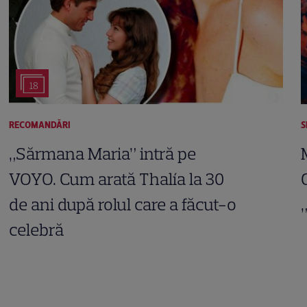
18
RECOMANDĂRI
S
„Sărmana Maria” intră pe
VOYO. Cum arată Thalía la 30
de ani după rolul care a făcut-o
celebră