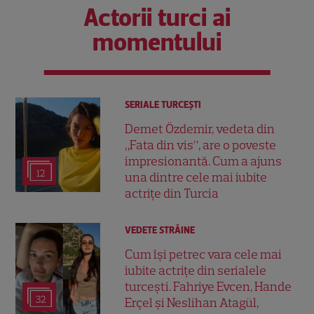
Actorii turci ai
momentului
SERIALE TURCEŞTI
Demet Özdemir, vedeta din
„Fata din vis”, are o poveste
impresionantă. Cum a ajuns
12
una dintre cele mai iubite
actrițe din Turcia
VEDETE STRĂINE
Cum își petrec vara cele mai
iubite actrițe din serialele
turcești. Fahriye Evcen, Hande
32
Erçel și Neslihan Atagül,