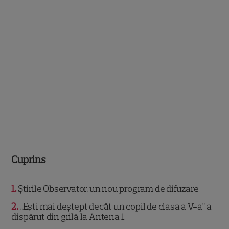
Cuprins
1
Știrile Observator, un nou program de difuzare
2
„Ești mai deștept decât un copil de clasa a V-a” a
dispărut din grilă la Antena 1