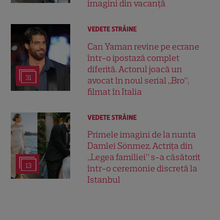
imagini din vacanță
VEDETE STRĂINE
Can Yaman revine pe ecrane
într-o ipostază complet
diferită. Actorul joacă un
31
avocat în noul serial „Bro”,
filmat în Italia
VEDETE STRĂINE
Primele imagini de la nunta
Damlei Sönmez. Actrița din
„Legea familiei” s-a căsătorit
13
într-o ceremonie discretă la
Istanbul