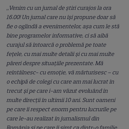
„Venim cu un jurnal de ştiri curajos la ora
16.00! Un jurnal care nu îşi propune doar să
fie o oglindă a evenimentelor, aşa cum le stă
bine programelor informative, ci să aibă
curajul să întoarcă o problemă pe toate
fețele, cu mai multe detalii şi cu mai multe
păreri despre situaţiile prezentate. Mă
reîntâlnesc- cu emoție, vă mărturisesc – cu
o echipă de colegi cu care am mai lucrat în
trecut şi pe care i-am văzut evoluând în
multe direcţii în ultimii 10 ani. Sunt oameni
pe care îi respect enorm pentru lucrurile pe
care le-au realizat în jurnalismul din
România şi pe care îi simt ca dintr-o familie,