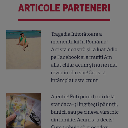
ARTICOLE PARTENERI
Tragedia înfiorătoare a
momentului în România!
Artista noastră și-a luat Adio
pe Facebook și a murit! Am
aflat chiar acum și nu ne mai
revenim din șoc! Ce i s-a
întâmplat este crunt
Atenție! Poți primi bani de la
stat dacă-ți îngrijești părinții,
bunicii sau pe cineva vârstnic
din familie. Acum s-a decis!
Cum trebuie să procedezi