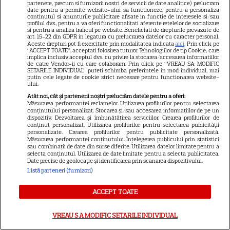
partenere, precum si furnizorii nostri de servicii de date analitice) prelucram
date pentru a permite website-ului sa functioneze, pentru a personaliza
continutul si anunturile publicitare afisate in functie de interesele si/sau
NETFLIX
profilul dvs., pentru a va oferi functionalitati aferente retelelor de socializare
si pentru a analiza traficul pe website. Beneficiati de drepturile prevazute de
art. 15-22 din GDPR in legatura cu prelucrarea datelor cu caracter personal.
Noutăți Netflix în august 2026:
Aceste drepturi pot fi exercitate prin modalitatea indicata
aici
. Prin click pe
“ACCEPT TOATE”, acceptati folosirea tuturor Tehnologiilor de tip Cookie, care
Robert De Niro, „Nosferatu” și
implica inclusiv acceptul dvs. cu privire la stocarea/accesarea informatiilor
noile sezoane din „Outer
de catre Vendor-ii cu care colaboram. Prin click pe “VREAU SA MODIFIC
SETARILE INDIVIDUAL” puteti schimba preferintele in mod individual, mai
16
Banks” și „Un veac de
putin cele legate de cookie strict necesare pentru functionarea website-
ului.
singurătate”
Atât noi, cât și partenerii noștri prelucrăm datele pentru a oferi:
Măsurarea performanței reclamelor. Utilizarea profilurilor pentru selectarea
conținutului personalizat. Stocarea și/sau accesarea informațiilor de pe un
DISNEY PLUS
dispozitiv. Dezvoltarea și îmbunătățirea serviciilor. Crearea profilurilor de
conținut personalizat. Utilizarea profilurilor pentru selectarea publicității
„Diavolul se îmbracă de la
personalizate. Crearea profilurilor pentru publicitate personalizată.
Măsurarea performanței conținutului. Înțelegerea publicului prin statistici
Prada 2” s-a lansat pe Disney+.
sau combinații de date din surse diferite. Utilizarea datelor limitate pentru a
selecta conținutul. Utilizarea de date limitate pentru a selecta publicitatea.
Meryl Streep și Anne
Date precise de geolocație și identificarea prin scanarea dispozitivului.
Hathaway revin la revista
Listă parteneri (furnizori)
Runway
ACCEPT TOATE
SKYSHOWTIME
VREAU SA MODIFIC SETARILE INDIVIDUAL
Scarlett Johansson și Kristin