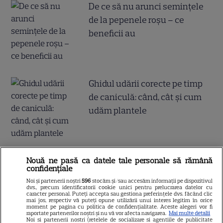
De ce să nu arunci semințele
de la pepenele roșu – ce
beneficii au
Ghidul udării corecte pe timp
de caniculă: când, cât şi cum
udăm plantele
Nouă ne pasă ca datele tale personale să rămână
confidențiale
ALTE ARTICOLE
Noi și partenerii noștri
596
stocăm și/sau accesăm informații pe dispozitivul
dvs., precum identificatorii cookie unici pentru prelucrarea datelor cu
caracter personal. Puteți accepta sau gestiona preferințele dvs. făcând clic
INTERESANTE
mai jos, respectiv vă puteți opune utilizării unui interes legitim în orice
moment pe pagina cu politica de confidențialitate. Aceste alegeri vor fi
raportate partenerilor noștri și nu vă vor afecta navigarea.
Mai multe detalii
Noi si partenerii nostri (retelele de socializare si agentiile de publicitate