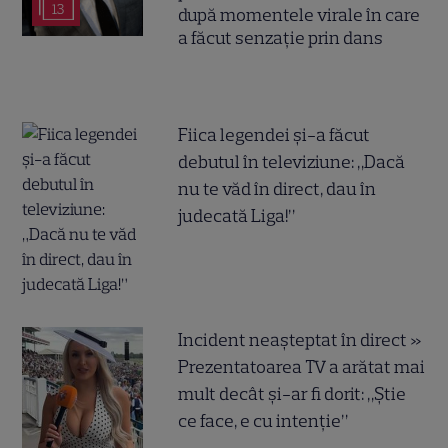
13
după momentele virale în care
a făcut senzație prin dans
Fiica legendei și-a făcut
debutul în televiziune: „Dacă
nu te văd în direct, dau în
judecată Liga!”
Incident neașteptat în direct »
Prezentatoarea TV a arătat mai
mult decât și-ar fi dorit: „Știe
ce face, e cu intenție”