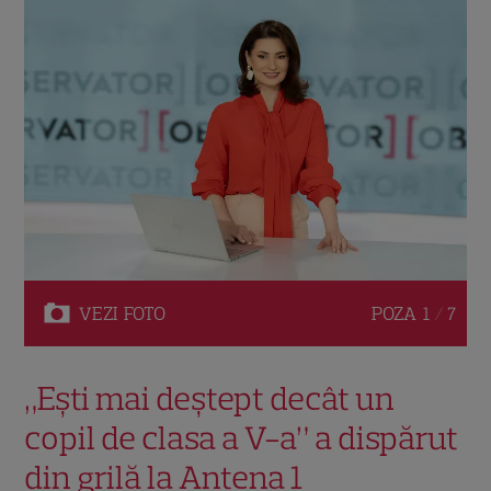
VEZI
FOTO
POZA
1 / 7
„Ești mai deștept decât un
copil de clasa a V-a” a dispărut
din grilă la Antena 1