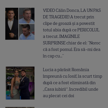
VIDEO Călin Donca, LA UN PAS
DE TRAGEDIE! A trecut prin
clipe de groază și a povestit
totul abia după ce PERICOLUL
a trecut. IMAGINILE
SURPRINSE chiar de el: "Noroc
că a fost pomul. Era să-mi dea
în cap cu..."
Lucia a părăsit România
împreună cu Iosif, la scurt timp
după ce a fost eliminată din
„Casa iubirii”. Incredibil unde
au plecat cei doi