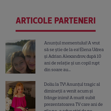
ARTICOLE PARTENERI
Anunțul momentului! A vrut
să se știe de la ea! Elena Udrea
și Adrian Alexandrov, după 10
ani de relație și un copil rupt
din soare au...
Doliu la TV! Anunțul tragic al
dimineții a venit acum și
frânge inimi! A murit subit
prezentatoarea TV care ani de