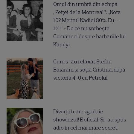
Omul din umbră din echipa
„Zeiței de la Montreal”: „Nota
10? Meritul Nadiei 80%. Eu –
1%!” + De ce nu vorbește
Comăneci despre barbariile lui
Karolyi
Cum s-au relaxat Ștefan
Baiaram și soția Cristina, după
victoria 4-0 cu Petrolul
Divorțul care zguduie
showbizul! E oficial! Și-au spus
adio în cel mai mare secret,