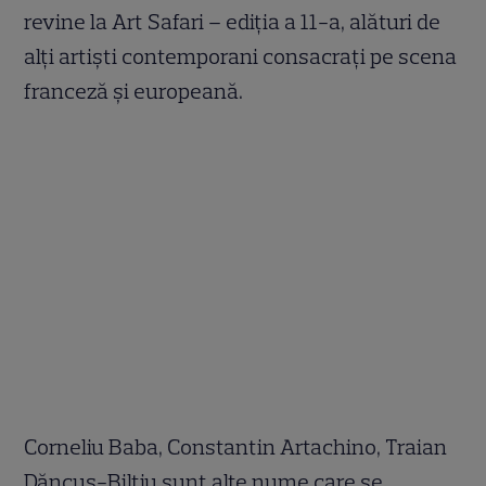
revine la Art Safari – ediția a 11-a, alături de
alți artiști contemporani consacrați pe scena
franceză și europeană.
Corneliu Baba, Constantin Artachino, Traian
Dăncuș-Bilțiu sunt alte nume care se