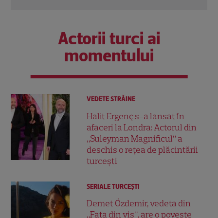
Actorii turci ai
momentului
VEDETE STRĂINE
Halit Ergenç s-a lansat în
afaceri la Londra: Actorul din
„Suleyman Magnificul” a
deschis o rețea de plăcintării
turcești
SERIALE TURCEŞTI
Demet Özdemir, vedeta din
„Fata din vis”, are o poveste