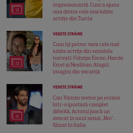
impresionantă. Cum a ajuns
12
una dintre cele mai iubite
actrițe din Turcia
VEDETE STRĂINE
Cum își petrec vara cele mai
iubite actrițe din serialele
turcești. Fahriye Evcen, Hande
32
Erçel și Neslihan Atagül,
imagini din vacanță
VEDETE STRĂINE
Can Yaman revine pe ecrane
într-o ipostază complet
diferită. Actorul joacă un
31
avocat în noul serial „Bro”,
filmat în Italia