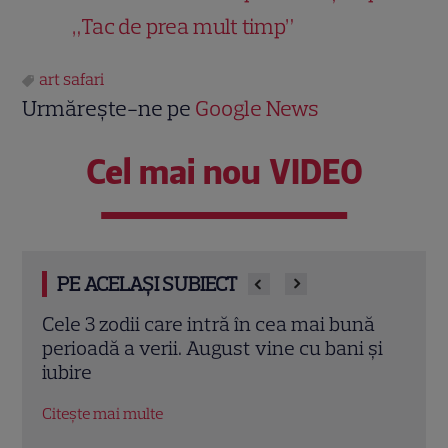
„Tac de prea mult timp”
art safari
Urmărește-ne pe
Google News
Cel mai nou VIDEO
PE ACELAȘI SUBIECT
i bună
Astrele la final de iulie 2026: bani,
bani și
schimbări și vacanțe pentru zodii
Citește mai multe
C