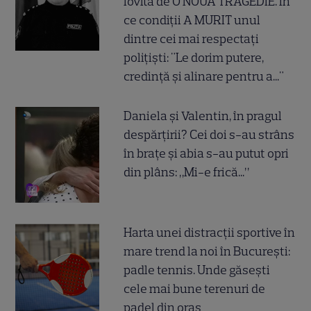
lovită de O NOUĂ TRAGEDIE. În
ce condiții A MURIT unul
dintre cei mai respectați
polițiști: "Le dorim putere,
credință și alinare pentru a..."
Daniela și Valentin, în pragul
despărțirii? Cei doi s-au strâns
în brațe și abia s-au putut opri
din plâns: „Mi-e frică...”
Harta unei distracții sportive în
mare trend la noi în București:
padle tennis. Unde găsești
cele mai bune terenuri de
padel din oraș