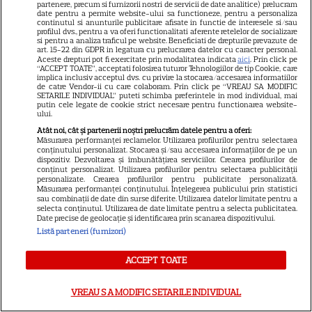
partenere, precum si furnizorii nostri de servicii de date analitice) prelucram
RECOMANDĂRI
N
date pentru a permite website-ului sa functioneze, pentru a personaliza
continutul si anunturile publicitare afisate in functie de interesele si/sau
Adela Popescu, într-un rol
profilul dvs., pentru a va oferi functionalitati aferente retelelor de socializare
si pentru a analiza traficul pe website. Beneficiati de drepturile prevazute de
art. 15-22 din GDPR in legatura cu prelucrarea datelor cu caracter personal.
neașteptat în „Fără Urmă”.
Aceste drepturi pot fi exercitate prin modalitatea indicata
aici
. Prin click pe
“ACCEPT TOATE”, acceptati folosirea tuturor Tehnologiilor de tip Cookie, care
implica inclusiv acceptul dvs. cu privire la stocarea/accesarea informatiilor
Primele imagini din noul serial
de catre Vendor-ii cu care colaboram. Prin click pe “VREAU SA MODIFIC
SETARILE INDIVIDUAL” puteti schimba preferintele in mod individual, mai
putin cele legate de cookie strict necesare pentru functionarea website-
PRO TV și când începe
ului.
Atât noi, cât și partenerii noștri prelucrăm datele pentru a oferi:
Măsurarea performanței reclamelor. Utilizarea profilurilor pentru selectarea
conținutului personalizat. Stocarea și/sau accesarea informațiilor de pe un
dispozitiv. Dezvoltarea și îmbunătățirea serviciilor. Crearea profilurilor de
conținut personalizat. Utilizarea profilurilor pentru selectarea publicității
personalizate. Crearea profilurilor pentru publicitate personalizată.
Măsurarea performanței conținutului. Înțelegerea publicului prin statistici
sau combinații de date din surse diferite. Utilizarea datelor limitate pentru a
ARTICOLE PARTENERI
selecta conținutul. Utilizarea de date limitate pentru a selecta publicitatea.
Date precise de geolocație și identificarea prin scanarea dispozitivului.
Listă parteneri (furnizori)
ACCEPT TOATE
Horoscop 3 august 2026.
Gemenii primesc vești
VREAU SA MODIFIC SETARILE INDIVIDUAL
contradictorii