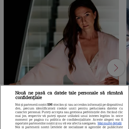
Nouă ne pasă ca datele tale personale să rămână
confidențiale
Noi și partenerii noștri
596
stocăm și/sau accesăm informații pe dispozitivul
dvs., precum identificatorii cookie unici pentru prelucrarea datelor cu
caracter personal. Puteți accepta sau gestiona preferințele dvs. făcând clic
7
mai jos, respectiv vă puteți opune utilizării unui interes legitim în orice
moment pe pagina cu politica de confidențialitate. Aceste alegeri vor fi
raportate partenerilor noștri și nu vă vor afecta navigarea.
Mai multe detalii
Noi si partenerii nostri (retelele de socializare si agentiile de publicitate