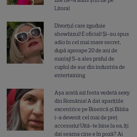
zile ne-a adus știri de pe
Litoral
Divorțul care zguduie
showbizul! E oficial! Și-au spus
adio în cel mai mare secret,
după aproape 20 de ani de
mariaj! S-a ales praful de
cuplul de aur din industria de
entertaining
Așa arată azi fosta vedetă sexy
din România! A dat aparițiile
excentrice pe Biserică și Biblia
i-a devenit cel mai de preț
accesoriu! Uită-te bine la ea, îți
dai seama cine e în poză? Ai