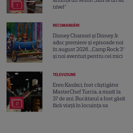
anunță un sezon „dus la un alt
7
nivel”
RECOMANDĂRI
Disney Channel și Disney Jr.
aduc premiere și episoade noi
în august 2026. „Camp Rock 3”
și noi aventuri pentru cei mici
TELEVIZIUNE
Eren Kasikci, fost câștigător
MasterChef Turcia, a murit la
37 de ani. Bucătarul a fost găsit
17
fără viață în locuința sa