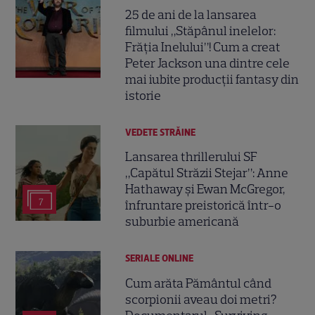
25 de ani de la lansarea
filmului „Stăpânul inelelor:
Frăția Inelului”! Cum a creat
Peter Jackson una dintre cele
mai iubite producții fantasy din
istorie
VEDETE STRĂINE
Lansarea thrillerului SF
„Capătul Străzii Stejar”: Anne
Hathaway și Ewan McGregor,
7
înfruntare preistorică într-o
suburbie americană
SERIALE ONLINE
Cum arăta Pământul când
scorpionii aveau doi metri?