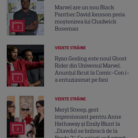
Marvel are un nou Black
Panther. David Jonsson preia
moștenirea lui Chadwick
3
Boseman
VEDETE STRĂINE
Ryan Gosling este noul Ghost
Rider din Universul Marvel.
Anunțul făcut la Comic-Con i-
7
a entuziasmat pe fani
VEDETE STRĂINE
Meryl Streep, gest
impresionant pentru Anne
Hathaway și Emily Blunt la
9
„Diavolul se îmbracă de la