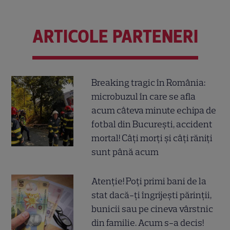
ARTICOLE PARTENERI
Breaking tragic în România:
microbuzul în care se afla
acum câteva minute echipa de
fotbal din București, accident
mortal! Câți morți și câți răniți
sunt până acum
Atenție! Poți primi bani de la
stat dacă-ți îngrijești părinții,
bunicii sau pe cineva vârstnic
din familie. Acum s-a decis!