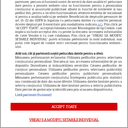
partenere, precum si furnizorii nostri de servicii de date analitice) prelucram
nu s-au căsătorit niciodată. De
date pentru a permite website-ului sa functioneze, pentru a personaliza
continutul si anunturile publicitare afisate in functie de interesele si/sau
ce Leonardo DiCaprio și
profilul dvs., pentru a va oferi functionalitati aferente retelelor de socializare
Charlize Theron au evitat
si pentru a analiza traficul pe website. Beneficiati de drepturile prevazute de
art. 15-22 din GDPR in legatura cu prelucrarea datelor cu caracter personal.
altarul
Aceste drepturi pot fi exercitate prin modalitatea indicata
aici
. Prin click pe
“ACCEPT TOATE”, acceptati folosirea tuturor Tehnologiilor de tip Cookie, care
implica inclusiv acceptul dvs. cu privire la stocarea/accesarea informatiilor
de catre Vendor-ii cu care colaboram. Prin click pe “VREAU SA MODIFIC
VEDETE ROMÂNEŞTI
SETARILE INDIVIDUAL” puteti schimba preferintele in mod individual, mai
putin cele legate de cookie strict necesare pentru functionarea website-
ului.
Vedete din România care au
Atât noi, cât și partenerii noștri prelucrăm datele pentru a oferi:
ales nume speciale pentru
Măsurarea performanței reclamelor. Utilizarea profilurilor pentru selectarea
copii: de la Nina, fetița Laurei
conținutului personalizat. Stocarea și/sau accesarea informațiilor de pe un
dispozitiv. Dezvoltarea și îmbunătățirea serviciilor. Crearea profilurilor de
68
Cosoi, la Jessica lui Pepe și
conținut personalizat. Utilizarea profilurilor pentru selectarea publicității
personalizate. Crearea profilurilor pentru publicitate personalizată.
Josephine a Ginei Pistol
Măsurarea performanței conținutului. Înțelegerea publicului prin statistici
sau combinații de date din surse diferite. Utilizarea datelor limitate pentru a
selecta conținutul. Utilizarea de date limitate pentru a selecta publicitatea.
TELEVIZIUNE
Date precise de geolocație și identificarea prin scanarea dispozitivului.
Exclusiv
Listă parteneri (furnizori)
Oana Monea, dezvăluiri despre
„Insula Iubirii: Reuniuni”. Ce
ACCEPT TOATE
spune despre foștii
16
concurenți: „Anumite lucruri
VREAU SA MODIFIC SETARILE INDIVIDUAL
au rămas nerezolvate”