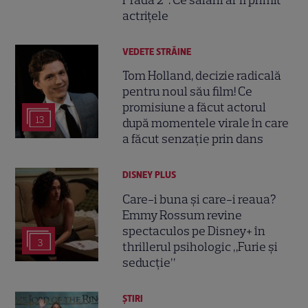
Prada 2”. Ce salarii ar fi primit
actrițele
VEDETE STRĂINE
Tom Holland, decizie radicală
pentru noul său film! Ce
promisiune a făcut actorul
13
după momentele virale în care
a făcut senzație prin dans
DISNEY PLUS
Care-i buna și care-i reaua?
Emmy Rossum revine
spectaculos pe Disney+ în
3
thrillerul psihologic „Furie și
seducție”
ȘTIRI