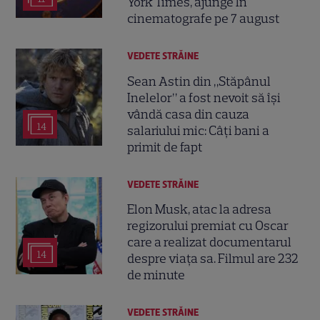
York Times, ajunge în
cinematografe pe 7 august
VEDETE STRĂINE
Sean Astin din „Stăpânul
Inelelor” a fost nevoit să își
vândă casa din cauza
14
salariului mic: Câți bani a
primit de fapt
VEDETE STRĂINE
Elon Musk, atac la adresa
regizorului premiat cu Oscar
care a realizat documentarul
14
despre viața sa. Filmul are 232
de minute
VEDETE STRĂINE