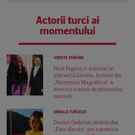
Actorii turci ai
momentului
VEDETE STRĂINE
Halit Ergenç s-a lansat în
afaceri la Londra: Actorul din
„Suleyman Magnificul” a
deschis o rețea de plăcintării
turcești
SERIALE TURCEŞTI
Demet Özdemir, vedeta din
„Fata din vis”, are o poveste