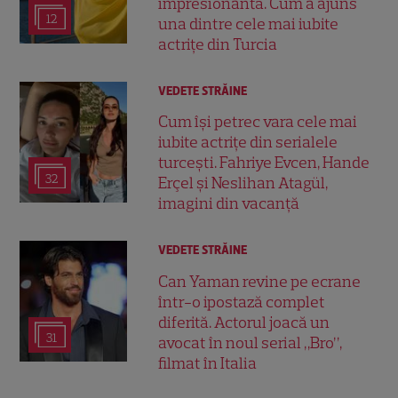
impresionantă. Cum a ajuns
12
una dintre cele mai iubite
actrițe din Turcia
VEDETE STRĂINE
Cum își petrec vara cele mai
iubite actrițe din serialele
turcești. Fahriye Evcen, Hande
32
Erçel și Neslihan Atagül,
imagini din vacanță
VEDETE STRĂINE
Can Yaman revine pe ecrane
într-o ipostază complet
diferită. Actorul joacă un
31
avocat în noul serial „Bro”,
filmat în Italia