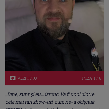
VEZI
FOTO
POZA
1 / 8
„
Bine, sunt şi eu… istoric. Va fi unul dintre
cele mai tari show-uri, cum ne-a obișnuit