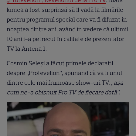
„Protevelion”, Revelionul de la Pro TV
. Toată
lumea a fost surprinsă să îl vadă la filmările
pentru programul special care va fi difuzat în
noaptea dintre ani, având în vedere că ultimii
10 ani i-a petrecut în calitate de prezentator
TV la Antena 1.
Cosmin Seleși a făcut primele declarații
despre „Protevelion”, spunând că va fi unul
dintre cele mai frumoase show-uri TV, „
așa
cum ne-a obișnuit Pro TV de fiecare dată”
.