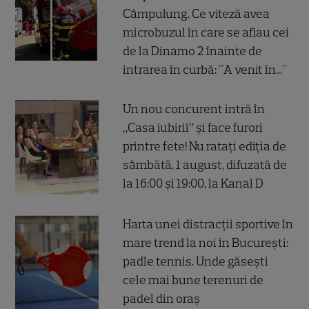
Câmpulung. Ce viteză avea
microbuzul în care se aflau cei
de la Dinamo 2 înainte de
intrarea în curbă: "A venit în..."
Un nou concurent intră în
„Casa iubirii” și face furori
printre fete! Nu ratați ediția de
sâmbătă, 1 august, difuzată de
la 16:00 și 19:00, la Kanal D
Harta unei distracții sportive în
mare trend la noi în București:
padle tennis. Unde găsești
cele mai bune terenuri de
padel din oraș