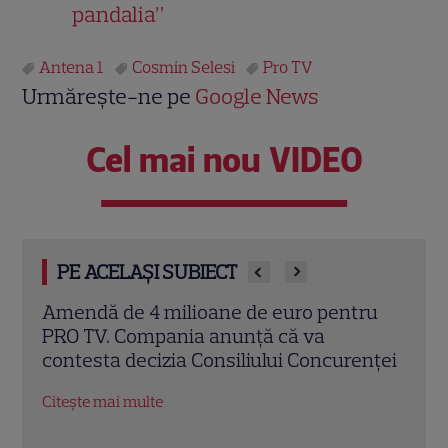
pandalia”
Antena 1
Cosmin Selesi
Pro TV
Urmărește-ne pe
Google News
Cel mai nou VIDEO
PE ACELAȘI SUBIECT
ru
Echipa roșie a câștigat la Poftiți pe la noi!
Iuli
Ce provocări le pregătește Nea Mărin
dimi
nței
concurenților diseară
Ce s
Obse
Citește mai multe
Citeș