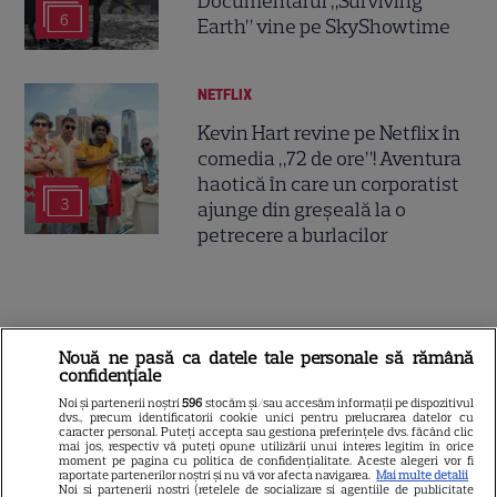
Documentarul „Surviving
6
Earth” vine pe SkyShowtime
NETFLIX
Kevin Hart revine pe Netflix în
comedia „72 de ore”! Aventura
haotică în care un corporatist
3
ajunge din greșeală la o
petrecere a burlacilor
ŞTIRI
Nouă ne pasă ca datele tale personale să rămână
confidențiale
Noi și partenerii noștri
596
stocăm și/sau accesăm informații pe dispozitivul
dvs., precum identificatorii cookie unici pentru prelucrarea datelor cu
caracter personal. Puteți accepta sau gestiona preferințele dvs. făcând clic
VEDETE STRĂINE
mai jos, respectiv vă puteți opune utilizării unui interes legitim în orice
moment pe pagina cu politica de confidențialitate. Aceste alegeri vor fi
raportate partenerilor noștri și nu vă vor afecta navigarea.
Mai multe detalii
Vedetele de la Hollywood care
Noi si partenerii nostri (retelele de socializare si agentiile de publicitate