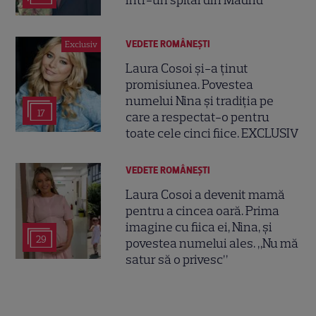
într-un spital din Madrid
VEDETE ROMÂNEŞTI
Exclusiv
Laura Cosoi și-a ținut
promisiunea. Povestea
numelui Nina și tradiția pe
17
care a respectat-o pentru
toate cele cinci fiice. EXCLUSIV
VEDETE ROMÂNEŞTI
Laura Cosoi a devenit mamă
pentru a cincea oară. Prima
imagine cu fiica ei, Nina, și
29
povestea numelui ales. „Nu mă
satur să o privesc”