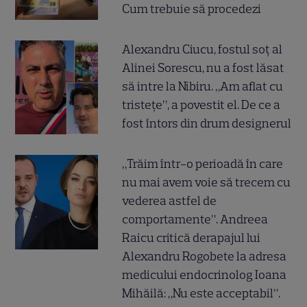
Cum trebuie să procedezi
Alexandru Ciucu, fostul soț al
Alinei Sorescu, nu a fost lăsat
să intre la Nibiru. „Am aflat cu
tristețe”, a povestit el. De ce a
fost întors din drum designerul
„Trăim într-o perioadă în care
nu mai avem voie să trecem cu
vederea astfel de
comportamente”. Andreea
Raicu critică derapajul lui
Alexandru Rogobete la adresa
medicului endocrinolog Ioana
Mihăilă: „Nu este acceptabil”.