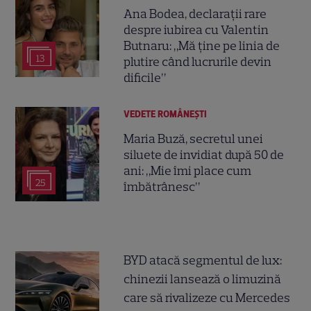
Ana Bodea, declarații rare
despre iubirea cu Valentin
Butnaru: „Mă ține pe linia de
13
plutire când lucrurile devin
dificile”
VEDETE ROMÂNEŞTI
Maria Buză, secretul unei
siluete de invidiat după 50 de
ani: „Mie îmi place cum
25
îmbătrânesc”
BYD atacă segmentul de lux:
chinezii lansează o limuzină
care să rivalizeze cu Mercedes