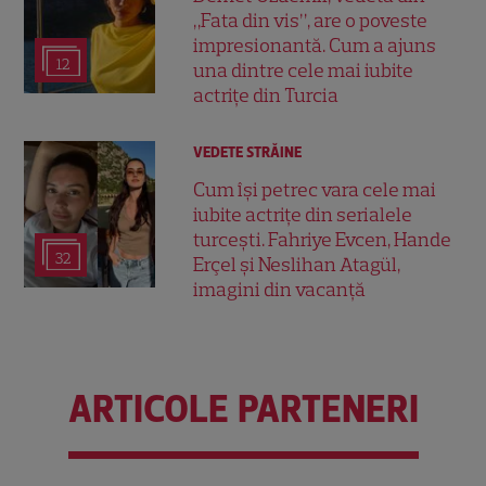
„Fata din vis”, are o poveste
impresionantă. Cum a ajuns
12
una dintre cele mai iubite
actrițe din Turcia
VEDETE STRĂINE
Cum își petrec vara cele mai
iubite actrițe din serialele
turcești. Fahriye Evcen, Hande
32
Erçel și Neslihan Atagül,
imagini din vacanță
ARTICOLE PARTENERI