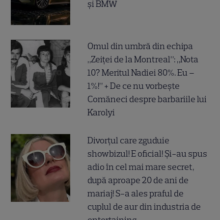
și BMW
Omul din umbră din echipa
„Zeiței de la Montreal”: „Nota
10? Meritul Nadiei 80%. Eu –
1%!” + De ce nu vorbește
Comăneci despre barbariile lui
Karolyi
Divorțul care zguduie
showbizul! E oficial! Și-au spus
adio în cel mai mare secret,
după aproape 20 de ani de
mariaj! S-a ales praful de
cuplul de aur din industria de