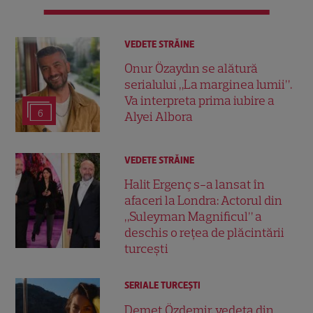
VEDETE STRĂINE
Onur Özaydın se alătură
serialului „La marginea lumii”.
Va interpreta prima iubire a
6
Alyei Albora
VEDETE STRĂINE
Halit Ergenç s-a lansat în
afaceri la Londra: Actorul din
„Suleyman Magnificul” a
deschis o rețea de plăcintării
turcești
SERIALE TURCEŞTI
Demet Özdemir, vedeta din