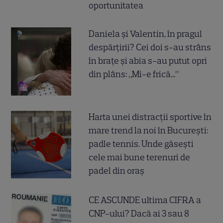
oportunitatea
Daniela și Valentin, în pragul
despărțirii? Cei doi s-au strâns
în brațe și abia s-au putut opri
din plâns: „Mi-e frică...”
Harta unei distracții sportive în
mare trend la noi în București:
padle tennis. Unde găsești
cele mai bune terenuri de
padel din oraș
CE ASCUNDE ultima CIFRA a
CNP-ului? Dacă ai 3 sau 8