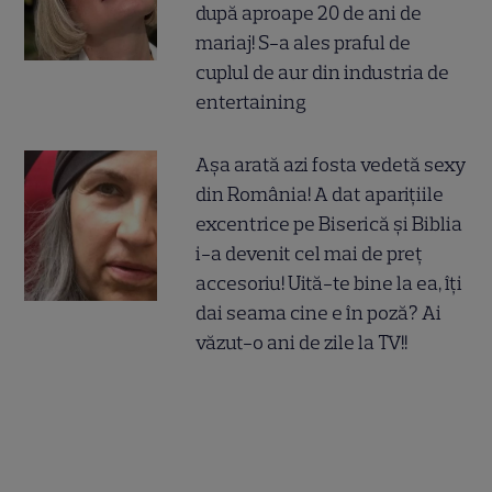
după aproape 20 de ani de
mariaj! S-a ales praful de
cuplul de aur din industria de
entertaining
Așa arată azi fosta vedetă sexy
din România! A dat aparițiile
excentrice pe Biserică și Biblia
i-a devenit cel mai de preț
accesoriu! Uită-te bine la ea, îți
dai seama cine e în poză? Ai
văzut-o ani de zile la TV!!