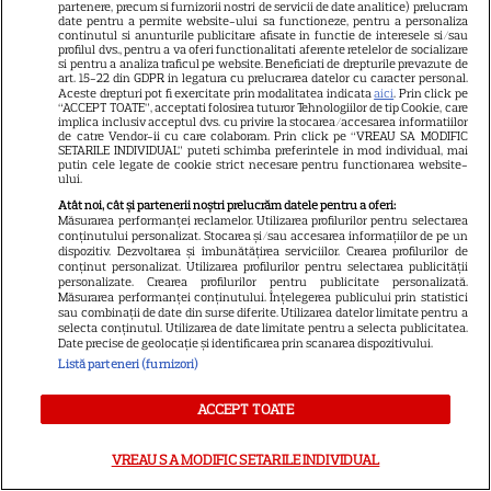
partenere, precum si furnizorii nostri de servicii de date analitice) prelucram
vândă casa din cauza
date pentru a permite website-ului sa functioneze, pentru a personaliza
continutul si anunturile publicitare afisate in functie de interesele si/sau
14
salariului mic: Câți bani a
profilul dvs., pentru a va oferi functionalitati aferente retelelor de socializare
si pentru a analiza traficul pe website. Beneficiati de drepturile prevazute de
primit de fapt
art. 15-22 din GDPR in legatura cu prelucrarea datelor cu caracter personal.
Aceste drepturi pot fi exercitate prin modalitatea indicata
aici
. Prin click pe
“ACCEPT TOATE”, acceptati folosirea tuturor Tehnologiilor de tip Cookie, care
implica inclusiv acceptul dvs. cu privire la stocarea/accesarea informatiilor
VEDETE STRĂINE
de catre Vendor-ii cu care colaboram. Prin click pe “VREAU SA MODIFIC
SETARILE INDIVIDUAL” puteti schimba preferintele in mod individual, mai
putin cele legate de cookie strict necesare pentru functionarea website-
Elon Musk, atac la adresa
ului.
regizorului premiat cu Oscar
Atât noi, cât și partenerii noștri prelucrăm datele pentru a oferi:
care a realizat documentarul
Măsurarea performanței reclamelor. Utilizarea profilurilor pentru selectarea
conținutului personalizat. Stocarea și/sau accesarea informațiilor de pe un
14
despre viața sa. Filmul are 232
dispozitiv. Dezvoltarea și îmbunătățirea serviciilor. Crearea profilurilor de
de minute
conținut personalizat. Utilizarea profilurilor pentru selectarea publicității
personalizate. Crearea profilurilor pentru publicitate personalizată.
Măsurarea performanței conținutului. Înțelegerea publicului prin statistici
sau combinații de date din surse diferite. Utilizarea datelor limitate pentru a
VEDETE STRĂINE
selecta conținutul. Utilizarea de date limitate pentru a selecta publicitatea.
Date precise de geolocație și identificarea prin scanarea dispozitivului.
Marvel are un nou Black
Listă parteneri (furnizori)
Panther. David Jonsson preia
ACCEPT TOATE
moștenirea lui Chadwick
3
Boseman
VREAU SA MODIFIC SETARILE INDIVIDUAL