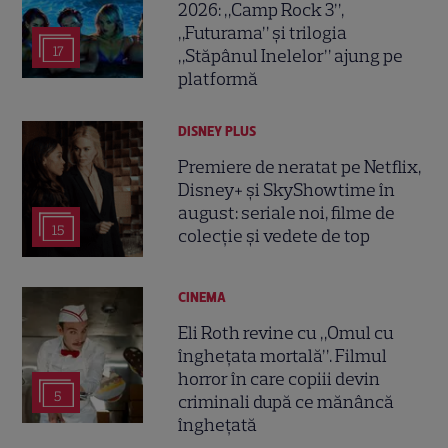
2026: „Camp Rock 3”,
„Futurama” și trilogia
17
„Stăpânul Inelelor” ajung pe
platformă
DISNEY PLUS
Premiere de neratat pe Netflix,
Disney+ și SkyShowtime în
august: seriale noi, filme de
15
colecție și vedete de top
CINEMA
Eli Roth revine cu „Omul cu
înghețata mortală”. Filmul
horror în care copiii devin
5
criminali după ce mănâncă
înghețată