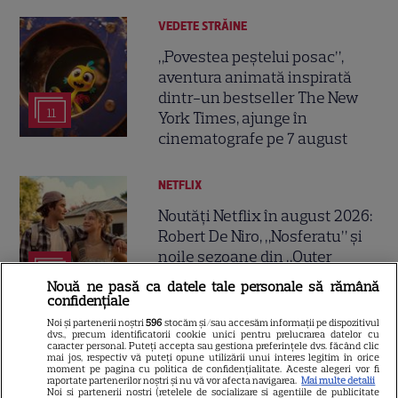
VEDETE STRĂINE
„Povestea peștelui posac”,
aventura animată inspirată
dintr-un bestseller The New
11
York Times, ajunge în
cinematografe pe 7 august
NETFLIX
Noutăți Netflix în august 2026:
Robert De Niro, „Nosferatu” și
noile sezoane din „Outer
16
Banks” și „Un veac de
Nouă ne pasă ca datele tale personale să rămână
singurătate”
confidențiale
Noi și partenerii noștri
596
stocăm și/sau accesăm informații pe dispozitivul
dvs., precum identificatorii cookie unici pentru prelucrarea datelor cu
VEDETE STRĂINE
caracter personal. Puteți accepta sau gestiona preferințele dvs. făcând clic
mai jos, respectiv vă puteți opune utilizării unui interes legitim în orice
moment pe pagina cu politica de confidențialitate. Aceste alegeri vor fi
Sean Astin din „Stăpânul
raportate partenerilor noștri și nu vă vor afecta navigarea.
Mai multe detalii
Noi si partenerii nostri (retelele de socializare si agentiile de publicitate
Inelelor” a fost nevoit să își