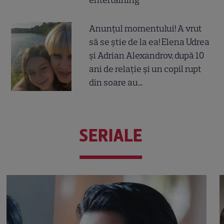
entertaining
Anunțul momentului! A vrut
să se știe de la ea! Elena Udrea
și Adrian Alexandrov, după 10
ani de relație și un copil rupt
din soare au...
SERIALE