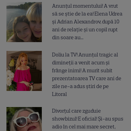
Anunțul momentului! A vrut
să se știe de la ea! Elena Udrea
și Adrian Alexandrov, după 10
ani de relație și un copil rupt
din soare au...
Doliu la TV! Anunțul tragic al
dimineții a venit acum și
frânge inimi! A murit subit
prezentatoarea TV care ani de
zile ne-a adus știri de pe
Litoral
Divorțul care zguduie
showbizul! E oficial! Și-au spus
adio în cel mai mare secret,