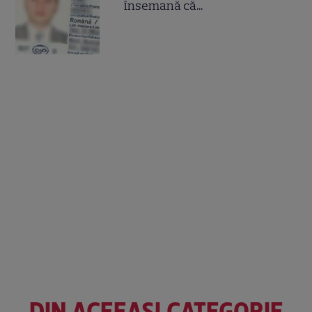
însemană că...
DIN ACEEAȘI CATEGORIE