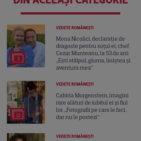
VEDETE ROMÂNEŞTI
Mona Nicolici, declarație de
dragoste pentru soțul ei, chef
Cezar Munteanu, la 53 de ani:
3
„Ești stâlpul, gluma, liniștea și
aventura mea”
VEDETE ROMÂNEŞTI
Cabiria Morgenstern, imagini
rare alături de iubitul ei și fiul
lor. „Fotografii pe care le faci,
12
dar nu le postezi”
VEDETE ROMÂNEŞTI