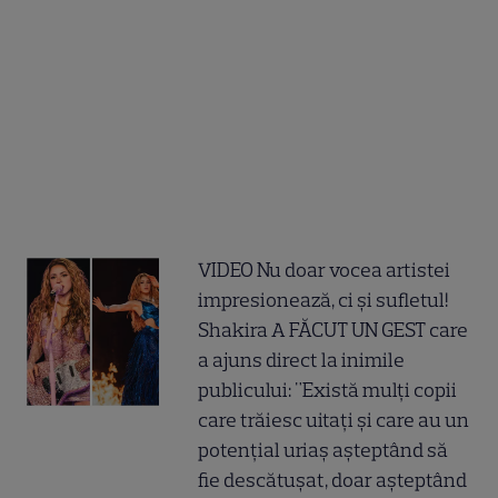
VIDEO Nu doar vocea artistei
impresionează, ci și sufletul!
Shakira A FĂCUT UN GEST care
a ajuns direct la inimile
publicului: "Există mulți copii
care trăiesc uitați și care au un
potențial uriaș așteptând să
fie descătușat, doar așteptând